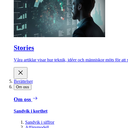
Stories
Våra artiklar visar hur teknik, idéer och människor möts för att 
Berättelser
Om oss
Om oss
Sandvik i korthet
Sandvik i siffror
Affärsmodell