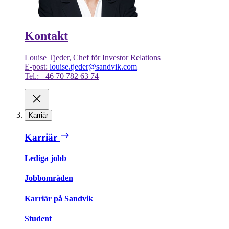
Kontakt
Louise Tjeder, Chef för Investor Relations
E-post:
louise.tjeder@sandvik.com
Tel.: +46 70 782 63 74
Karriär
Karriär
Lediga jobb
Jobbområden
Karriär på Sandvik
Student