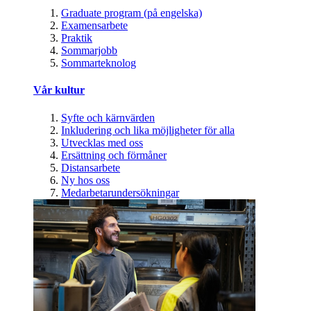
Graduate program (på engelska)
Examensarbete
Praktik
Sommarjobb
Sommarteknolog
Vår kultur
Syfte och kärnvärden
Inkludering och lika möjligheter för alla
Utvecklas med oss
Ersättning och förmåner
Distansarbete
Ny hos oss
Medarbetarundersökningar