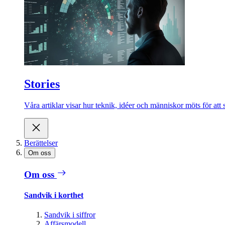
Stories
Våra artiklar visar hur teknik, idéer och människor möts för att 
Berättelser
Om oss
Om oss
Sandvik i korthet
Sandvik i siffror
Affärsmodell