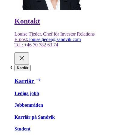
Kontakt
Louise Tjeder, Chef för Investor Relations
E-post:
louise.tjeder@sandvik.com
Tel.: +46 70 782 63 74
Karriär
Karriär
Lediga jobb
Jobbområden
Karriär på Sandvik
Student