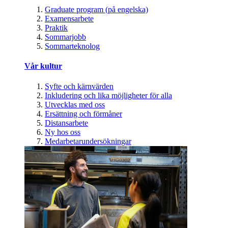
Graduate program (på engelska)
Examensarbete
Praktik
Sommarjobb
Sommarteknolog
Vår kultur
Syfte och kärnvärden
Inkludering och lika möjligheter för alla
Utvecklas med oss
Ersättning och förmåner
Distansarbete
Ny hos oss
Medarbetarundersökningar