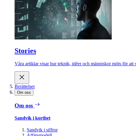
Stories
Våra artiklar visar hur teknik, idéer och människor möts för att 
Berättelser
Om oss
Om oss
Sandvik i korthet
Sandvik i siffror
Affärsmodell