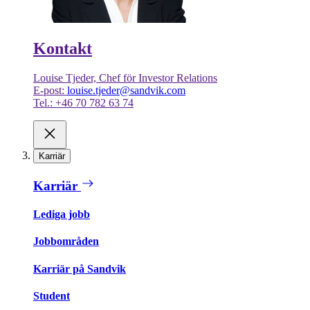
Kontakt
Louise Tjeder, Chef för Investor Relations
E-post:
louise.tjeder@sandvik.com
Tel.: +46 70 782 63 74
Karriär
Karriär
Lediga jobb
Jobbområden
Karriär på Sandvik
Student