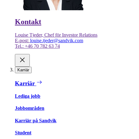
Kontakt
Louise Tjeder, Chef för Investor Relations
E-post:
louise.tjeder@sandvik.com
Tel.: +46 70 782 63 74
Karriär
Karriär
Lediga jobb
Jobbområden
Karriär på Sandvik
Student