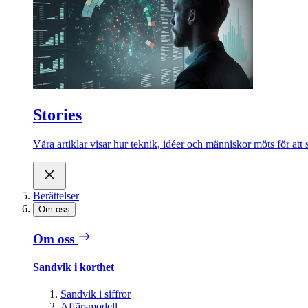
Stories
Våra artiklar visar hur teknik, idéer och människor möts för att 
Berättelser
Om oss
Om oss
Sandvik i korthet
Sandvik i siffror
Affärsmodell