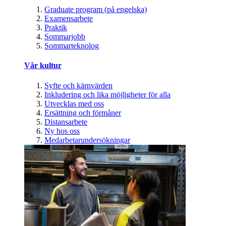
Graduate program (på engelska)
Examensarbete
Praktik
Sommarjobb
Sommarteknolog
Vår kultur
Syfte och kärnvärden
Inkludering och lika möjligheter för alla
Utvecklas med oss
Ersättning och förmåner
Distansarbete
Ny hos oss
Medarbetarundersökningar