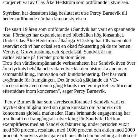
stödjer ett val av Clas Åke Hedström som ordförande i styrelsen.
Styrelsen har dessutom idag beslutat att utse Percy Barnevik till
hedersordförande när han lämnar styrelsen.
"De snart 19 åren som ordförande i Sandvik har varit en spännande
resa. Företaget har expanderat med bibehållen hög lönsamhet.
Under Clas Åke Hedströms åttaåriga VD-skap har tillväxten ökat
avsevärt och vi har också sett en ökad fokusering på de tre benen:
Verktyg, Gruvutrustning och Specialstål. Sandvik är nu
världsledande på flertalet produktområden.
Trots den världsomspännande verksamheten har Sandvik även över
åren lyckats behålla och vidareutveckla den historiska andan av
sammanhållning, innovation och kundorientering. Det har varit
avgörande för framgången. Det är också glädjande att VD-
successionen även denna gång klarats med en mycket kvalificerad
efterträdare inom koncernen", säger Percy Barnevik.
"Percy Barnevik har som styrelseordförande i Sandvik varit en
mycket stor tillgång med sin djupa kunskap om Sandvik och
koncernens globala marknader. Hans brinnande engagemang har
resulterat i en framgångsrik utveckling för Sandvik. Det kan
exemplifieras med att Sandviks fakturering under perioden vuxit
med 500 procent, resultatet med 1000 procent och aktien med 2000
procent. Sandviks aktieägare och anställda har anledning att rikta ett