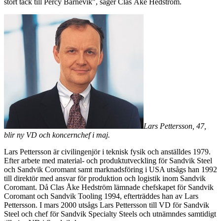
stort tack till Percy Barnevik", säger Clas Åke Hedström.
Lars Pettersson, 47,
blir ny VD och koncernchef i maj.
Lars Pettersson är civilingenjör i teknisk fysik och anställdes 1979.
Efter arbete med material- och produktutveckling för Sandvik Steel
och Sandvik Coromant samt marknadsföring i USA utsågs han 1992
till direktör med ansvar för produktion och logistik inom Sandvik
Coromant. Då Clas Åke Hedström lämnade chefskapet för Sandvik
Coromant och Sandvik Tooling 1994, efterträddes han av Lars
Pettersson. I mars 2000 utsågs Lars Pettersson till VD för Sandvik
Steel och chef för Sandvik Specialty Steels och utnämndes samtidigt