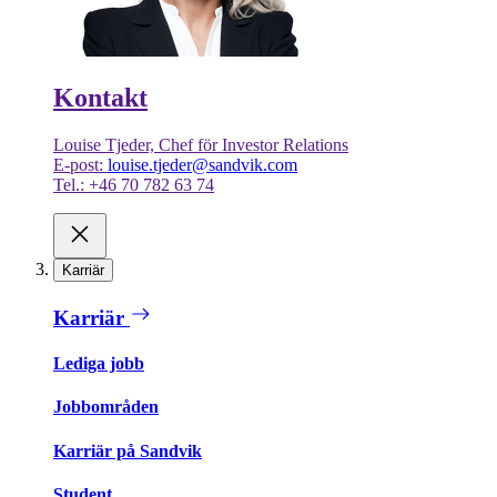
Kontakt
Louise Tjeder, Chef för Investor Relations
E-post:
louise.tjeder@sandvik.com
Tel.: +46 70 782 63 74
Karriär
Karriär
Lediga jobb
Jobbområden
Karriär på Sandvik
Student