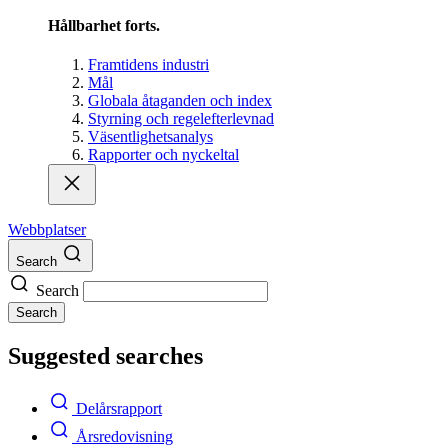
Hållbarhet forts.
Framtidens industri
Mål
Globala åtaganden och index
Styrning och regelefterlevnad
Väsentlighetsanalys
Rapporter och nyckeltal
Webbplatser
Search
Search
Search
Suggested searches
Delårsrapport
Årsredovisning