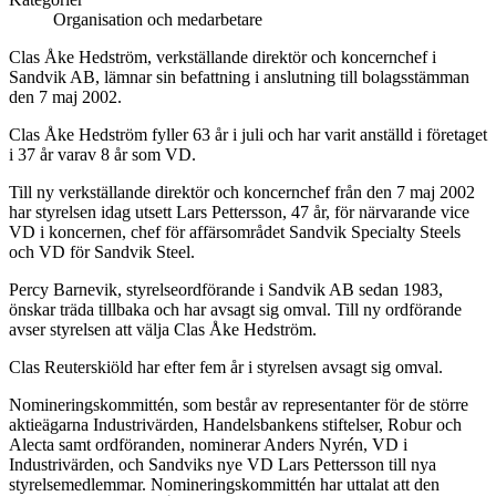
Organisation och medarbetare
Clas Åke Hedström, verkställande direktör och koncernchef i
Sandvik AB, lämnar sin befattning i anslutning till bolagsstämman
den 7 maj 2002.
Clas Åke Hedström fyller 63 år i juli och har varit anställd i företaget
i 37 år varav 8 år som VD.
Till ny verkställande direktör och koncernchef från den 7 maj 2002
har styrelsen idag utsett Lars Pettersson, 47 år, för närvarande vice
VD i koncernen, chef för affärsområdet Sandvik Specialty Steels
och VD för Sandvik Steel.
Percy Barnevik, styrelseordförande i Sandvik AB sedan 1983,
önskar träda tillbaka och har avsagt sig omval. Till ny ordförande
avser styrelsen att välja Clas Åke Hedström.
Clas Reuterskiöld har efter fem år i styrelsen avsagt sig omval.
Nomineringskommittén, som består av representanter för de större
aktieägarna Industrivärden, Handelsbankens stiftelser, Robur och
Alecta samt ordföranden, nominerar Anders Nyrén, VD i
Industrivärden, och Sandviks nye VD Lars Pettersson till nya
styrelsemedlemmar. Nomineringskommittén har uttalat att den