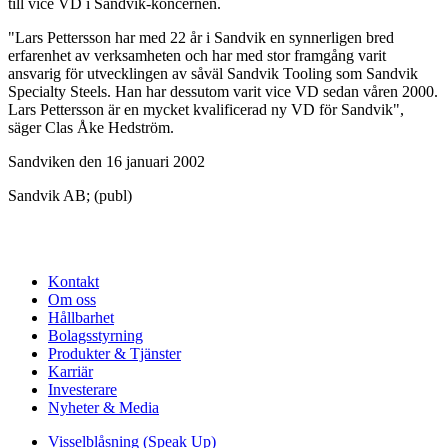
till vice VD i Sandvik-koncernen.
"Lars Pettersson har med 22 år i Sandvik en synnerligen bred
erfarenhet av verksamheten och har med stor framgång varit
ansvarig för utvecklingen av såväl Sandvik Tooling som Sandvik
Specialty Steels. Han har dessutom varit vice VD sedan våren 2000.
Lars Pettersson är en mycket kvalificerad ny VD för Sandvik",
säger Clas Åke Hedström.
Sandviken den 16 januari 2002
Sandvik AB; (publ)
Kontakt
Om oss
Hållbarhet
Bolagsstyrning
Produkter & Tjänster
Karriär
Investerare
Nyheter & Media
Visselblåsning (Speak Up)