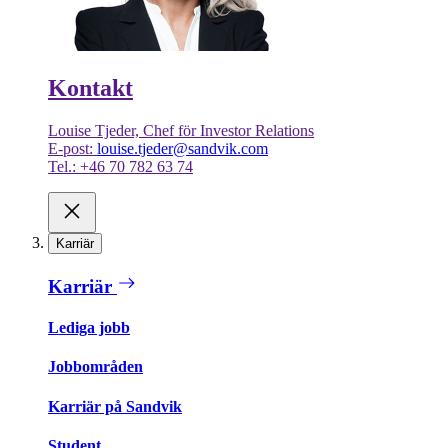
Kontakt
Louise Tjeder, Chef för Investor Relations
E-post:
louise.tjeder@sandvik.com
Tel.: +46 70 782 63 74
Karriär
Karriär
Lediga jobb
Jobbområden
Karriär på Sandvik
Student