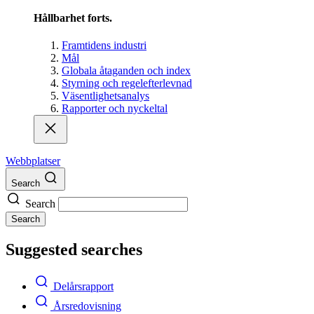
Hållbarhet forts.
Framtidens industri
Mål
Globala åtaganden och index
Styrning och regelefterlevnad
Väsentlighetsanalys
Rapporter och nyckeltal
Webbplatser
Search
Search
Search
Suggested searches
Delårsrapport
Årsredovisning