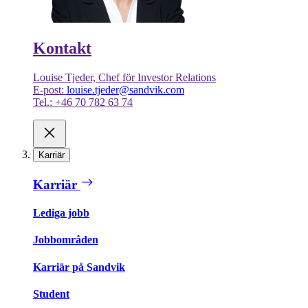
Kontakt
Louise Tjeder, Chef för Investor Relations
E-post:
louise.tjeder@sandvik.com
Tel.: +46 70 782 63 74
Karriär
Karriär
Lediga jobb
Jobbområden
Karriär på Sandvik
Student