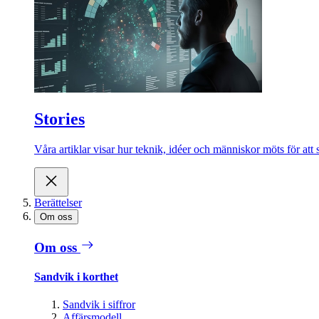
Stories
Våra artiklar visar hur teknik, idéer och människor möts för att 
Berättelser
Om oss
Om oss
Sandvik i korthet
Sandvik i siffror
Affärsmodell