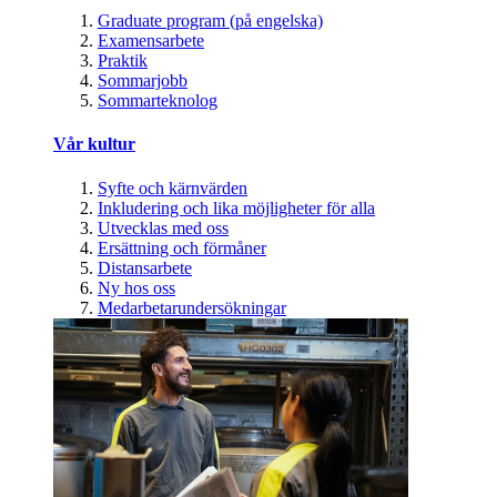
Graduate program (på engelska)
Examensarbete
Praktik
Sommarjobb
Sommarteknolog
Vår kultur
Syfte och kärnvärden
Inkludering och lika möjligheter för alla
Utvecklas med oss
Ersättning och förmåner
Distansarbete
Ny hos oss
Medarbetarundersökningar