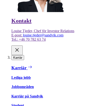
Kontakt
Louise Tjeder, Chef för Investor Relations
E-post:
louise.tjeder@sandvik.com
Tel.: +46 70 782 63 74
Karriär
Karriär
Lediga jobb
Jobbområden
Karriär på Sandvik
Student