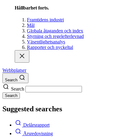
Hållbarhet forts.
Framtidens industri
Mål
Globala åtaganden och index
Styrning och regelefterlevnad
Väsentlighetsanalys
Rapporter och nyckeltal
Webbplatser
Search
Search
Search
Suggested searches
Delårsrapport
Årsredovisning