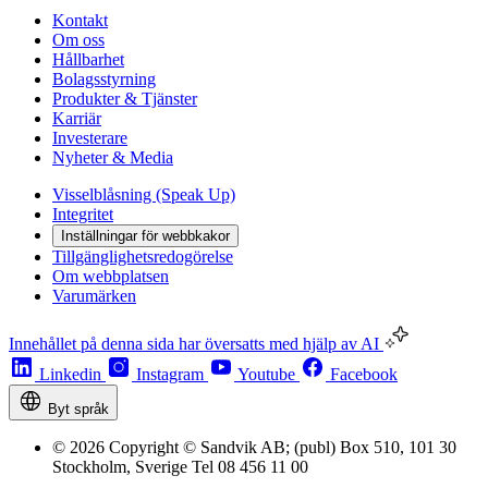
Kontakt
Om oss
Hållbarhet
Bolagsstyrning
Produkter & Tjänster
Karriär
Investerare
Nyheter & Media
Visselblåsning (Speak Up)
Integritet
Inställningar för webbkakor
Tillgänglighetsredogörelse
Om webbplatsen
Varumärken
Innehållet på denna sida har översatts med hjälp av AI
Linkedin
Instagram
Youtube
Facebook
Byt språk
© 2026 Copyright © Sandvik AB; (publ) Box 510, 101 30
Stockholm, Sverige Tel 08 456 11 00