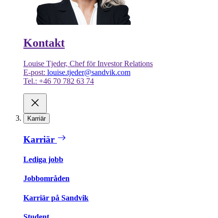
Kontakt
Louise Tjeder, Chef för Investor Relations
E-post:
louise.tjeder@sandvik.com
Tel.: +46 70 782 63 74
Karriär
Karriär
Lediga jobb
Jobbområden
Karriär på Sandvik
Student