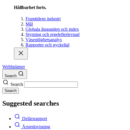
Hållbarhet forts.
Framtidens industri
Mål
Globala åtaganden och index
Styrning och regelefterlevnad
Väsentlighetsanalys
Rapporter och nyckeltal
Webbplatser
Search
Search
Search
Suggested searches
Delårsrapport
Årsredovisning