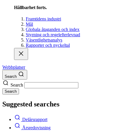
Hållbarhet forts.
Framtidens industri
Mål
Globala åtaganden och index
Styrning och regelefterlevnad
Väsentlighetsanalys
Rapporter och nyckeltal
Webbplatser
Search
Search
Search
Suggested searches
Delårsrapport
Årsredovisning