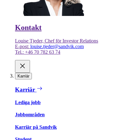
Kontakt
Louise Tjeder, Chef för Investor Relations
E-post:
louise.tjeder@sandvik.com
Tel.: +46 70 782 63 74
Karriär
Karriär
Lediga jobb
Jobbområden
Karriär på Sandvik
Student