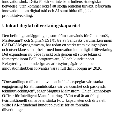
innovationshub. Detta förstärker inte bara Indiens strategiska
betydelse, utan kommer också att stödja regional tillväxt, påskynda
innovation inom digital tråd och AI samt bidra till global
produktutveckling.
Utökad digital tillverkningskapacitet
Den befintliga anläggningen, som främst används för Cimatron®,
Mastercam® och SigmaNEST®, tre av Sandviks varumärken inom
CAD/CAM-programvara, har redan ett starkt team av ingenjörer
och utvecklare som arbetar med innovation inom digital tillverkning.
Det expanderar nu både fysiskt och genom ett större tekniskt
fotavtryck inom FoU, programvara, AI och kundsupport.
Rekrytering och omdesign av arbetsytor pågår redan, och
innovationshubben förväntas vara i full drift i början av 2026.
"Omvandlingen till en innovationshubb återspeglar vårt starka
engagemang för att framtidssäkra vår verksamhet och påskynda
teknikutvecklingen", säger Magnus Malmström, Chief Technology
Officer för Intelligent Manufacturing. "Vårt mål är att främja
tvärfunktionellt samarbete, stärka FoU-kapaciteten och driva ett
skifte i AI-infunderad kundupplevelse för att förenkla
tillverkningen."