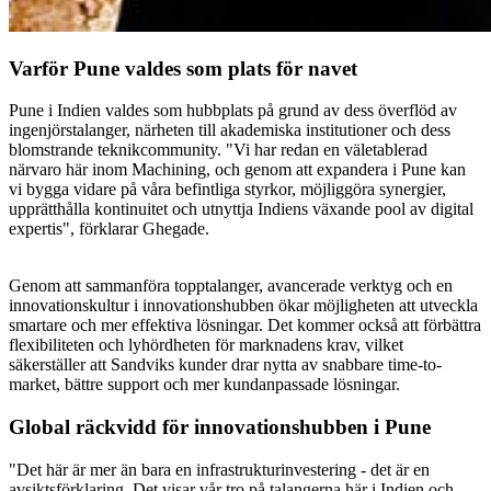
Varför Pune valdes som plats för navet
Pune i Indien valdes som hubbplats på grund av dess överflöd av
ingenjörstalanger, närheten till akademiska institutioner och dess
blomstrande teknikcommunity. "Vi har redan en väletablerad
närvaro här inom Machining, och genom att expandera i Pune kan
vi bygga vidare på våra befintliga styrkor, möjliggöra synergier,
upprätthålla kontinuitet och utnyttja Indiens växande pool av digital
expertis", förklarar Ghegade.
Genom att sammanföra topptalanger, avancerade verktyg och en
innovationskultur i innovationshubben ökar möjligheten att utveckla
smartare och mer effektiva lösningar. Det kommer också att förbättra
flexibiliteten och lyhördheten för marknadens krav, vilket
säkerställer att Sandviks kunder drar nytta av snabbare time-to-
market, bättre support och mer kundanpassade lösningar.
Global räckvidd för innovationshubben i Pune
"Det här är mer än bara en infrastrukturinvestering - det är en
avsiktsförklaring. Det visar vår tro på talangerna här i Indien och