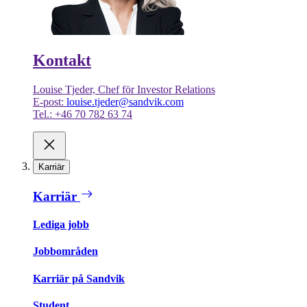
Kontakt
Louise Tjeder, Chef för Investor Relations
E-post:
louise.tjeder@sandvik.com
Tel.: +46 70 782 63 74
Karriär
Karriär
Lediga jobb
Jobbområden
Karriär på Sandvik
Student