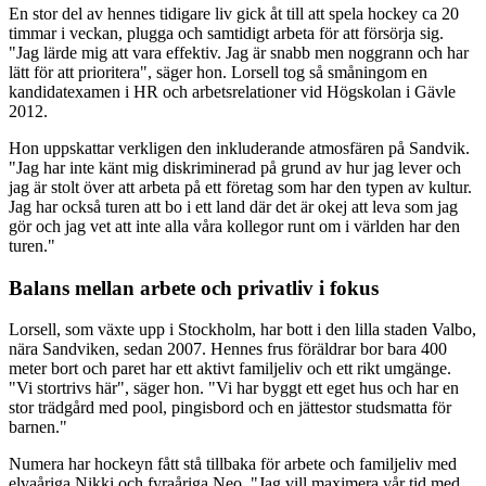
En stor del av hennes tidigare liv gick åt till att spela hockey ca 20
timmar i veckan, plugga och samtidigt arbeta för att försörja sig.
"Jag lärde mig att vara effektiv. Jag är snabb men noggrann och har
lätt för att prioritera", säger hon. Lorsell tog så småningom en
kandidatexamen i HR och arbetsrelationer vid Högskolan i Gävle
2012.
Hon uppskattar verkligen den inkluderande atmosfären på Sandvik.
"Jag har inte känt mig diskriminerad på grund av hur jag lever och
jag är stolt över att arbeta på ett företag som har den typen av kultur.
Jag har också turen att bo i ett land där det är okej att leva som jag
gör och jag vet att inte alla våra kollegor runt om i världen har den
turen."
Balans mellan arbete och privatliv i fokus
Lorsell, som växte upp i Stockholm, har bott i den lilla staden Valbo,
nära Sandviken, sedan 2007. Hennes frus föräldrar bor bara 400
meter bort och paret har ett aktivt familjeliv och ett rikt umgänge.
"Vi stortrivs här", säger hon. "Vi har byggt ett eget hus och har en
stor trädgård med pool, pingisbord och en jättestor studsmatta för
barnen."
Numera har hockeyn fått stå tillbaka för arbete och familjeliv med
elvaåriga Nikki och fyraåriga Neo. "Jag vill maximera vår tid med