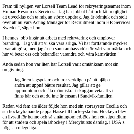
Fram till nyligen var Lorsell Team Lead för rekryteringsteamet inom
Human Resources Services. "Jag har jobbat hårt och fått möjlighet
att utvecklas och ta mig an större uppdrag. Jag är ödmjuk och stolt
över att nu vara Acting Manager för Recruitment inom HR Services
Sweden", säger hon.
I hennes jobb ingår att arbeta med rekrytering och employer
branding. "Jag vill att vi ska vara ärliga. Vi har fortfarande mycket
kvar att göra, men jag är en sann ambassadör för vårt varumärke och
hur vi beter oss och behandlar varandra och våra kärnvärden."
Ända sedan hon var liten har Lorsell varit omtänksam mot sin
omgivning.
Jag är en lagspelare och tror verkligen på att hjälpa
andra att uppnå bättre resultat. Jag gillar att ge
uppmuntran och låta människor i skuggan veta att vi
finns här och att du inte är ensam i Sandvik-familjen.
Redan vid fem års ålder följde hon med sin storasyster Cecilia och
sin hockeytränande pappa Hasse till hockeyskolan. Hockeyn blev
en livsstil för henne och så småningom erbjöds hon ett stipendium
för att studera och spela ishockey i Mercyhursts damlag, i USA:s
högsta collegeliga.