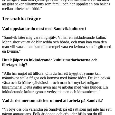
att göra saker tillsammans som familj och har uppnått en bra balans
mellan arbete och fritid."
Tre snabba frågor
Vad uppskattar du mest med Sandvik-kulturen?
"Sandvik låter mig vara mig själv. Vi har en inkluderande kultur.
Människor vet att de blir sedda och hörda, och man kan vara den
man vill vara - man kan till exempel vara en kvinna som är gift med
en kvinna."
Hur hjälper en inkluderande kultur medarbetarna och
företaget i sig?
"Alla har något att tillföra. Om du har ett tryggt utrymme kan
människor ställa frågor och komma med bättre idéer. De kan också
växa och få bättre självkänsla - och man har mycket roligare
tillsammans! Detta gäller även när vi arbetar med våra kunder. En
inkluderande kultur gynnar verksamheten och lönsamheten."
Vad är det mer som sticker ut med att arbeta på Sandvik?
"Vi bryr oss om varandra på Sandvik på ett sätt som jag inte har sett
någon annanstans. Folk är öppna och erbjuder hjälp om du till