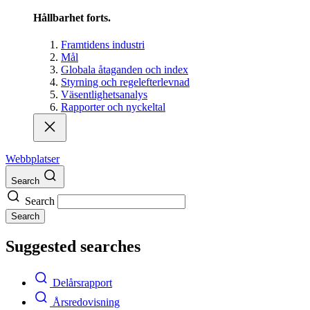
Hållbarhet forts.
Framtidens industri
Mål
Globala åtaganden och index
Styrning och regelefterlevnad
Väsentlighetsanalys
Rapporter och nyckeltal
Webbplatser
Search
Search
Search
Suggested searches
Delårsrapport
Årsredovisning