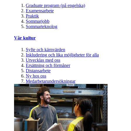
Graduate program (på engelska)
Examensarbete
Praktik
Sommarjobb
Sommarteknolog
Vår kultur
Syfte och kärnvärden
Inkludering och lika möjligheter för alla
Utvecklas med oss
Ersättning och förmåner
Distansarbete
Ny hos oss
Medarbetarundersökningar