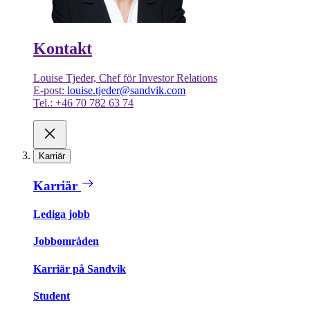
Kontakt
Louise Tjeder, Chef för Investor Relations
E-post:
louise.tjeder@sandvik.com
Tel.: +46 70 782 63 74
Karriär
Karriär
Lediga jobb
Jobbområden
Karriär på Sandvik
Student