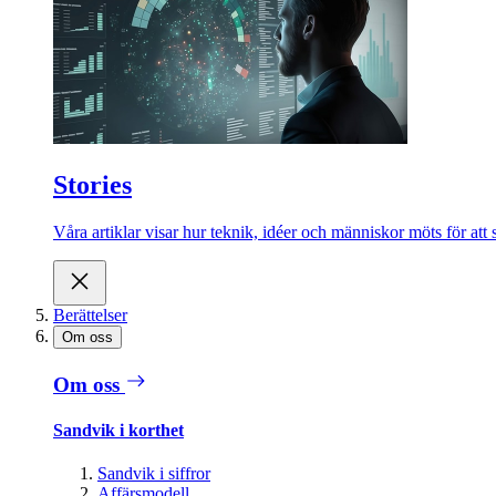
Stories
Våra artiklar visar hur teknik, idéer och människor möts för att 
Berättelser
Om oss
Om oss
Sandvik i korthet
Sandvik i siffror
Affärsmodell