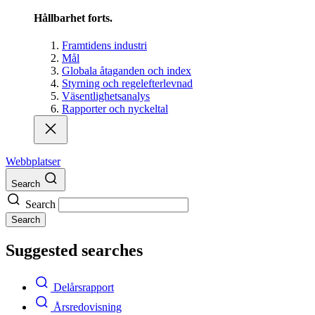
Hållbarhet forts.
Framtidens industri
Mål
Globala åtaganden och index
Styrning och regelefterlevnad
Väsentlighetsanalys
Rapporter och nyckeltal
Webbplatser
Search
Search
Search
Suggested searches
Delårsrapport
Årsredovisning