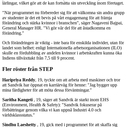
lärlingar, vilket gör att de kan fortsätta sin utveckling inom företaget.
"När programmet nu förbereder sig för att välkomna sin andra grupp
av studenter är det ett bevis på vårt engagemang för att främja
förändring och stärka kvinnor i branschen", säger Nagaveni Bajpai,
General Manager HR. "Vi gör vår del för att åstadkomma en
förändring."
Och förändringen är viktig - inte bara för enskilda individer, utan för
landet som helhet: enligt Internationella arbetsorganisationen (ILO)
skulle en fördubbling av andelen kvinnor i arbetskraften kunna öka
Indiens tillväxttakt från 7,5 till 9 procent.
Fler röster från STEP
Haripriya Reddy
, 19, tyckte om att arbeta med maskiner och tror
att Sandvik har öppnat en karriärväg för henne: "Jag bygger upp
mina färdigheter för att möta dessa förväntningar."
Saritha Kangeti
, 19, säger att Sandvik är starkt inom EHS
(Environment, Health & Safety): "Sandvik fokuserar på
förbättringar genom vilka vi kan uppnå Industri 4.0 och
världsklassstatus."
Sindhu Laeshetty
, 19, gick med i programmet för att skaffa sig