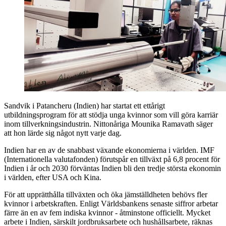
Sandvik i Patancheru (Indien) har startat ett ettårigt
utbildningsprogram för att stödja unga kvinnor som vill göra karriär
inom tillverkningsindustrin. Nittonåriga Mounika Ramavath säger
att hon lärde sig något nytt varje dag.
Indien har en av de snabbast växande ekonomierna i världen. IMF
(Internationella valutafonden) förutspår en tillväxt på 6,8 procent för
Indien i år och 2030 förväntas Indien bli den tredje största ekonomin
i världen, efter USA och Kina.
För att upprätthålla tillväxten och öka jämställdheten behövs fler
kvinnor i arbetskraften. Enligt Världsbankens senaste siffror arbetar
färre än en av fem indiska kvinnor - åtminstone officiellt. Mycket
arbete i Indien, särskilt jordbruksarbete och hushållsarbete, räknas