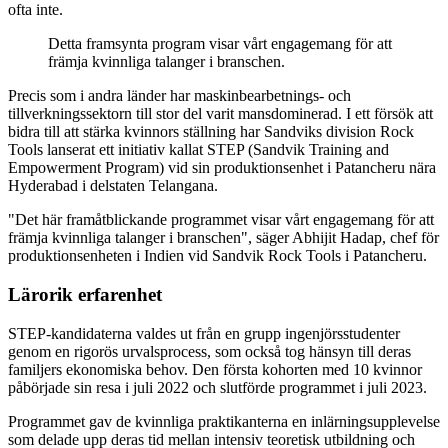
ofta inte.
Detta framsynta program visar vårt engagemang för att
främja kvinnliga talanger i branschen.
Precis som i andra länder har maskinbearbetnings- och
tillverkningssektorn till stor del varit mansdominerad. I ett försök att
bidra till att stärka kvinnors ställning har Sandviks division Rock
Tools lanserat ett initiativ kallat STEP (Sandvik Training and
Empowerment Program) vid sin produktionsenhet i Patancheru nära
Hyderabad i delstaten Telangana.
"Det här framåtblickande programmet visar vårt engagemang för att
främja kvinnliga talanger i branschen", säger Abhijit Hadap, chef för
produktionsenheten i Indien vid Sandvik Rock Tools i Patancheru.
Lärorik erfarenhet
STEP-kandidaterna valdes ut från en grupp ingenjörsstudenter
genom en rigorös urvalsprocess, som också tog hänsyn till deras
familjers ekonomiska behov. Den första kohorten med 10 kvinnor
påbörjade sin resa i juli 2022 och slutförde programmet i juli 2023.
Programmet gav de kvinnliga praktikanterna en inlärningsupplevelse
som delade upp deras tid mellan intensiv teoretisk utbildning och