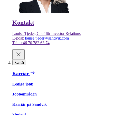
Kontakt
Louise Tjeder, Chef för Investor Relations
E-post:
louise.tjeder@sandvik.com
Tel.: +46 70 782 63 74
Karriär
Karriär
Lediga jobb
Jobbområden
Karriär på Sandvik
Student