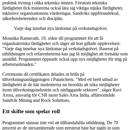
praktisk övning i olika tekniska ämnen. Förutom tekniska
färdigheter fick traineerna också lära sig viktiga mjuka färdigheter,
inklusive organisationens värderingar, Sandviks uppförandekod,
säkerhetsbeteenden och disciplin.
Varje dag innebar nya lärdomar på verkstadsgolvet.
Mounika Ramavath, 19, sökte till programmet för att få
organisatoriska färdigheter och säger att hon gillade upplevelsen:
"Varje dag innebar nya lärdomar på verkstadsgolvet. Baserat på
utbildningen och erfarenheterna kan jag få möjlighet att fortsätta som
anställd. Programmet öppnade också upp nya möjligheter för mig på
arbetsmarknaden."
Ceremonin då certifikaten delades ut hölls på
tillverkningsanläggningen i Patancheru. "Med ett brett utbud av
färdigheter är de här studenterna nu beredda att söka möjligheter
inom tillverkningsindustrin och närliggande sektorer", säger Ravi
Arora, ansvarig för CSR inom Sales Area India, affärsområde
Sandvik Mining and Rock Solutions.
Ett skifte som spelar roll
Programmet stannar inte vid att tillhandahålla utbildning. De 70
procent av de utexaminerade som presterat bäst har tagits in som