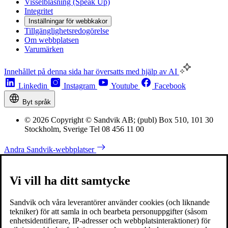
Visselblåsning (Speak Up)
Integritet
Inställningar för webbkakor
Tillgänglighetsredogörelse
Om webbplatsen
Varumärken
Innehållet på denna sida har översatts med hjälp av AI
Linkedin
Instagram
Youtube
Facebook
Byt språk
© 2026 Copyright © Sandvik AB; (publ) Box 510, 101 30
Stockholm, Sverige Tel 08 456 11 00
Andra Sandvik-webbplatser
Vi vill ha ditt samtycke
Sandvik och våra leverantörer använder cookies (och liknande
tekniker) för att samla in och bearbeta personuppgifter (såsom
enhetsidentifierare, IP-adresser och webbplatsinteraktioner) för