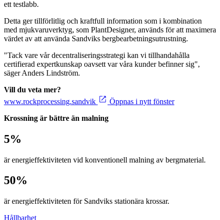
ett testlabb.
Detta ger tillförlitlig och kraftfull information som i kombination
med mjukvaruverktyg, som PlantDesigner, används för att maximera
värdet av att använda Sandviks bergbearbetningsutrustning.
"Tack vare vår decentraliseringsstrategi kan vi tillhandahålla
certifierad expertkunskap oavsett var våra kunder befinner sig",
säger Anders Lindström.
Vill du veta mer?
www.rockprocessing.sandvik
Öppnas i nytt fönster
Krossning är bättre än malning
5
%
är energieffektiviteten vid konventionell malning av bergmaterial.
50
%
är energieffektiviteten för Sandviks stationära krossar.
Hållbarhet