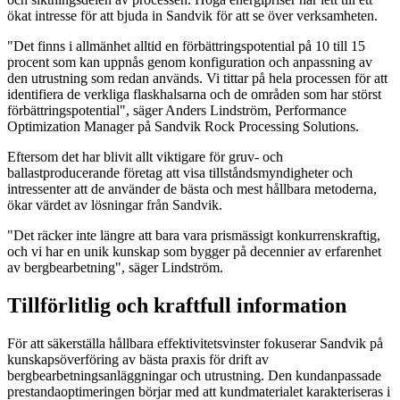
ökat intresse för att bjuda in Sandvik för att se över verksamheten.
"Det finns i allmänhet alltid en förbättringspotential på 10 till 15
procent som kan uppnås genom konfiguration och anpassning av
den utrustning som redan används. Vi tittar på hela processen för att
identifiera de verkliga flaskhalsarna och de områden som har störst
förbättringspotential", säger Anders Lindström, Performance
Optimization Manager på Sandvik Rock Processing Solutions.
Eftersom det har blivit allt viktigare för gruv- och
ballastproducerande företag att visa tillståndsmyndigheter och
intressenter att de använder de bästa och mest hållbara metoderna,
ökar värdet av lösningar från Sandvik.
"Det räcker inte längre att bara vara prismässigt konkurrenskraftig,
och vi har en unik kunskap som bygger på decennier av erfarenhet
av bergbearbetning", säger Lindström.
Tillförlitlig och kraftfull information
För att säkerställa hållbara effektivitetsvinster fokuserar Sandvik på
kunskapsöverföring av bästa praxis för drift av
bergbearbetningsanläggningar och utrustning. Den kundanpassade
prestandaoptimeringen börjar med att kundmaterialet karakteriseras i