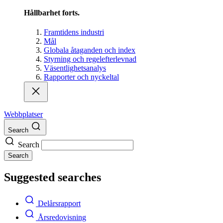
Hållbarhet forts.
Framtidens industri
Mål
Globala åtaganden och index
Styrning och regelefterlevnad
Väsentlighetsanalys
Rapporter och nyckeltal
Webbplatser
Search
Search
Search
Suggested searches
Delårsrapport
Årsredovisning