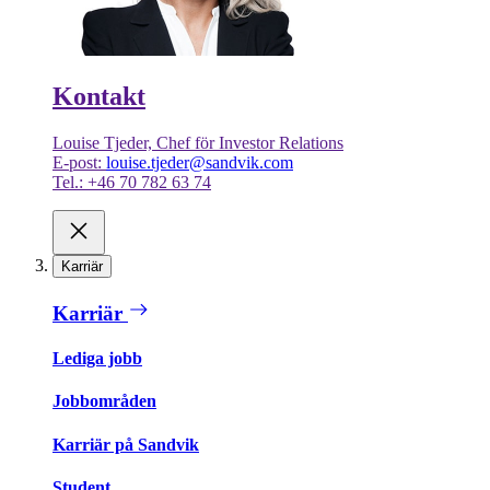
Kontakt
Louise Tjeder, Chef för Investor Relations
E-post:
louise.tjeder@sandvik.com
Tel.: +46 70 782 63 74
Karriär
Karriär
Lediga jobb
Jobbområden
Karriär på Sandvik
Student