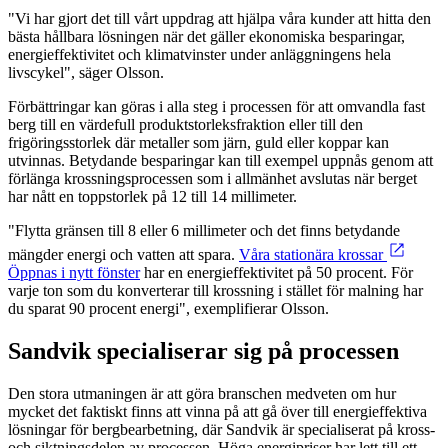
"Vi har gjort det till vårt uppdrag att hjälpa våra kunder att hitta den
bästa hållbara lösningen när det gäller ekonomiska besparingar,
energieffektivitet och klimatvinster under anläggningens hela
livscykel", säger Olsson.
Förbättringar kan göras i alla steg i processen för att omvandla fast
berg till en värdefull produktstorleksfraktion eller till den
frigöringsstorlek där metaller som järn, guld eller koppar kan
utvinnas. Betydande besparingar kan till exempel uppnås genom att
förlänga krossningsprocessen som i allmänhet avslutas när berget
har nått en toppstorlek på 12 till 14 millimeter.
"Flytta gränsen till 8 eller 6 millimeter och det finns betydande
mängder energi och vatten att spara.
Våra stationära krossar
Öppnas i nytt fönster
har en energieffektivitet på 50 procent. För
varje ton som du konverterar till krossning i stället för malning har
du sparat 90 procent energi", exemplifierar Olsson.
Sandvik specialiserar sig på processen
Den stora utmaningen är att göra branschen medveten om hur
mycket det faktiskt finns att vinna på att gå över till energieffektiva
lösningar för bergbearbetning, där Sandvik är specialiserat på kross-
och siktningsdelen av processen. Höga energipriser har lett till ett