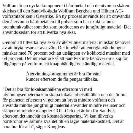
Volfram är en nyckelkomponent i hårdmetall och de utvunna skären
skickas till den Sandvik-ägda Wolfram Bergbau und Hütten AG-
volframfabriken i Österrike. En ny process används för att omvandla
den återvunna hårdmetallen till pulver som har exakt samma
premiumkvalitet som det som produceras av jungfruligt material. Det
används sedan för att tillverka nya skär.
Genom att tillverka nya skär av återvunnet material minskar behovet
av att bryta resurser avsevärt. Det innebär att energianvändningen
minskar med 70 procent och att utsläppen av koldioxid minskar med
64 procent. Det innebär också att Sandvik inte behöver oroa sig för
tillgången på volfram, ett knapphändigt och ändligt material.
Återvinningsprogrammet är bra för våra
kunder eftersom de får pengar tillbaka.
"Det är bra för lokalsamhällena eftersom vi med
utvinningsenheterna kan skapa lokala arbetstillfällen och det är bra
för planeten eftersom vi genom att bryta mindre volfram och
använda mindre jungfruligt material använder mindre resurser och
släpper ut mindre mängder CO2. Och det är bra för Sandvik
eftersom det innebär en kostnadsbesparing. Vi kan tillverka
borrkronor av samma kvalitet till en lägre materialkostnad. Det är
bara bra för alla", säger Kangleas.