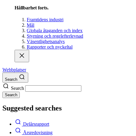
Hållbarhet forts.
Framtidens industri
Mål
Globala åtaganden och index
Styrning och regelefterlevnad
Väsentlighetsanalys
Rapporter och nyckeltal
Webbplatser
Search
Search
Search
Suggested searches
Delårsrapport
Årsredovisning