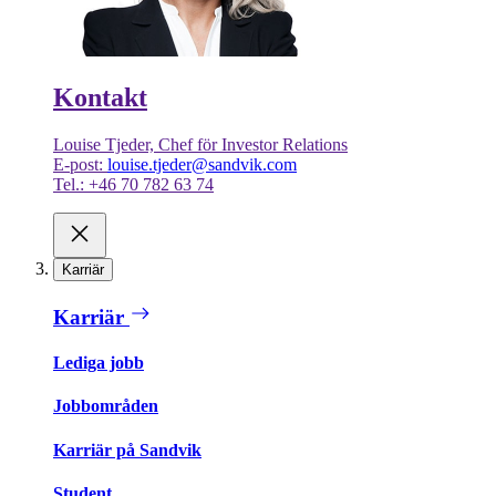
Kontakt
Louise Tjeder, Chef för Investor Relations
E-post:
louise.tjeder@sandvik.com
Tel.: +46 70 782 63 74
Karriär
Karriär
Lediga jobb
Jobbområden
Karriär på Sandvik
Student