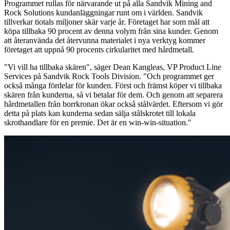
Programmet rullas för närvarande ut på alla Sandvik Mining and
Rock Solutions kundanläggningar runt om i världen. Sandvik
tillverkar tiotals miljoner skär varje år. Företaget har som mål att
köpa tillbaka 90 procent av denna volym från sina kunder. Genom
att återanvända det återvunna materialet i nya verktyg kommer
företaget att uppnå 90 procents cirkularitet med hårdmetall.
"Vi vill ha tillbaka skären", säger Dean Kangleas, VP Product Line
Services på Sandvik Rock Tools Division. "Och programmet ger
också många fördelar för kunden. Först och främst köper vi tillbaka
skären från kunderna, så vi betalar för dem. Och genom att separera
hårdmetallen från borrkronan ökar också stålvärdet. Eftersom vi gör
detta på plats kan kunderna sedan sälja stålskrotet till lokala
skrothandlare för en premie. Det är en win-win-situation."