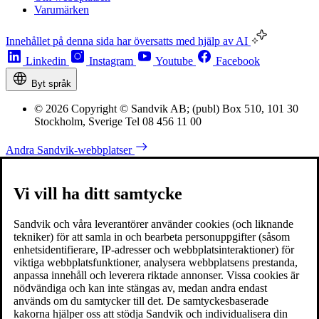
Varumärken
Innehållet på denna sida har översatts med hjälp av AI
Linkedin
Instagram
Youtube
Facebook
Byt språk
© 2026 Copyright © Sandvik AB; (publ) Box 510, 101 30
Stockholm, Sverige Tel 08 456 11 00
Andra Sandvik-webbplatser
Vi vill ha ditt samtycke
Sandvik och våra leverantörer använder cookies (och liknande
tekniker) för att samla in och bearbeta personuppgifter (såsom
enhetsidentifierare, IP-adresser och webbplatsinteraktioner) för
viktiga webbplatsfunktioner, analysera webbplatsens prestanda,
anpassa innehåll och leverera riktade annonser. Vissa cookies är
nödvändiga och kan inte stängas av, medan andra endast
används om du samtycker till det. De samtyckesbaserade
kakorna hjälper oss att stödja Sandvik och individualisera din