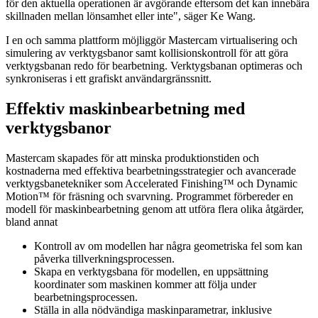
för den aktuella operationen är avgörande eftersom det kan innebära
skillnaden mellan lönsamhet eller inte", säger Ke Wang.
I en och samma plattform möjliggör Mastercam virtualisering och
simulering av verktygsbanor samt kollisionskontroll för att göra
verktygsbanan redo för bearbetning. Verktygsbanan optimeras och
synkroniseras i ett grafiskt användargränssnitt.
Effektiv maskinbearbetning med
verktygsbanor
Mastercam skapades för att minska produktionstiden och
kostnaderna med effektiva bearbetningsstrategier och avancerade
verktygsbanetekniker som Accelerated Finishing™ och Dynamic
Motion™ för fräsning och svarvning. Programmet förbereder en
modell för maskinbearbetning genom att utföra flera olika åtgärder,
bland annat
Kontroll av om modellen har några geometriska fel som kan
påverka tillverkningsprocessen.
Skapa en verktygsbana för modellen, en uppsättning
koordinater som maskinen kommer att följa under
bearbetningsprocessen.
Ställa in alla nödvändiga maskinparametrar, inklusive