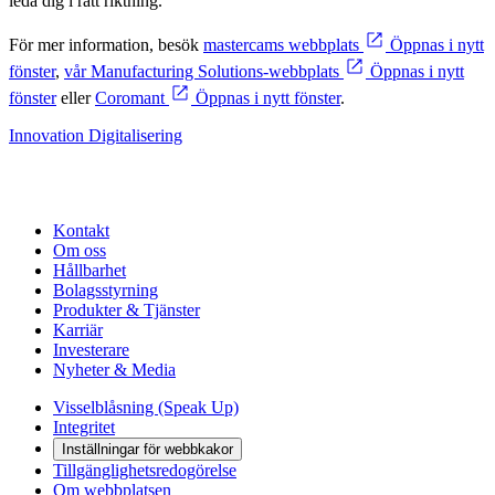
leda dig i rätt riktning."
För mer information, besök
mastercams webbplats
Öppnas i nytt
fönster
,
vår Manufacturing Solutions-webbplats
Öppnas i nytt
fönster
eller
Coromant
Öppnas i nytt fönster
.
Innovation
Digitalisering
Kontakt
Om oss
Hållbarhet
Bolagsstyrning
Produkter & Tjänster
Karriär
Investerare
Nyheter & Media
Visselblåsning (Speak Up)
Integritet
Inställningar för webbkakor
Tillgänglighetsredogörelse
Om webbplatsen