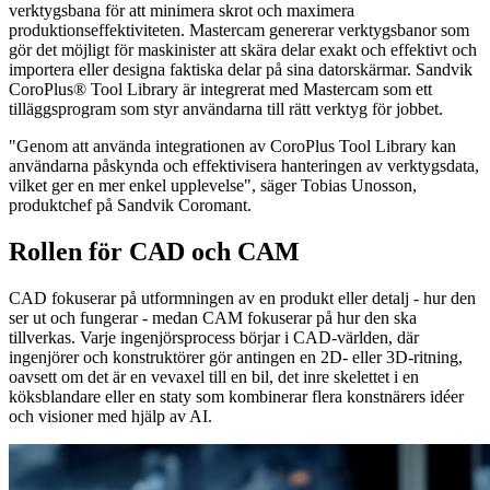
verktygsbana för att minimera skrot och maximera
produktionseffektiviteten. Mastercam genererar verktygsbanor som
gör det möjligt för maskinister att skära delar exakt och effektivt och
importera eller designa faktiska delar på sina datorskärmar. Sandvik
CoroPlus® Tool Library är integrerat med Mastercam som ett
tilläggsprogram som styr användarna till rätt verktyg för jobbet.
"Genom att använda integrationen av CoroPlus Tool Library kan
användarna påskynda och effektivisera hanteringen av verktygsdata,
vilket ger en mer enkel upplevelse", säger Tobias Unosson,
produktchef på Sandvik Coromant.
Rollen för CAD och CAM
CAD fokuserar på utformningen av en produkt eller detalj - hur den
ser ut och fungerar - medan CAM fokuserar på hur den ska
tillverkas. Varje ingenjörsprocess börjar i CAD-världen, där
ingenjörer och konstruktörer gör antingen en 2D- eller 3D-ritning,
oavsett om det är en vevaxel till en bil, det inre skelettet i en
köksblandare eller en staty som kombinerar flera konstnärers idéer
och visioner med hjälp av AI.