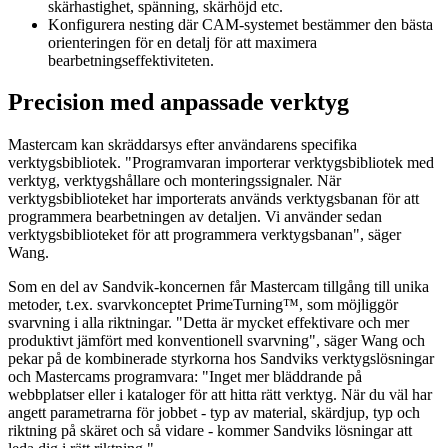
skärhastighet, spänning, skärhöjd etc.
Konfigurera nesting där CAM-systemet bestämmer den bästa
orienteringen för en detalj för att maximera
bearbetningseffektiviteten.
Precision med anpassade verktyg
Mastercam kan skräddarsys efter användarens specifika
verktygsbibliotek. "Programvaran importerar verktygsbibliotek med
verktyg, verktygshållare och monteringssignaler. När
verktygsbiblioteket har importerats används verktygsbanan för att
programmera bearbetningen av detaljen. Vi använder sedan
verktygsbiblioteket för att programmera verktygsbanan", säger
Wang.
Som en del av Sandvik-koncernen får Mastercam tillgång till unika
metoder, t.ex. svarvkonceptet PrimeTurning™, som möjliggör
svarvning i alla riktningar. "Detta är mycket effektivare och mer
produktivt jämfört med konventionell svarvning", säger Wang och
pekar på de kombinerade styrkorna hos Sandviks verktygslösningar
och Mastercams programvara: "Inget mer bläddrande på
webbplatser eller i kataloger för att hitta rätt verktyg. När du väl har
angett parametrarna för jobbet - typ av material, skärdjup, typ och
riktning på skäret och så vidare - kommer Sandviks lösningar att