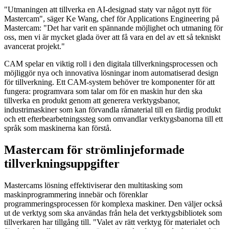
"Utmaningen att tillverka en AI-designad staty var något nytt för
Mastercam", säger Ke Wang, chef för Applications Engineering på
Mastercam: "Det har varit en spännande möjlighet och utmaning för
oss, men vi är mycket glada över att få vara en del av ett så tekniskt
avancerat projekt."
CAM spelar en viktig roll i den digitala tillverkningsprocessen och
möjliggör nya och innovativa lösningar inom automatiserad design
för tillverkning. Ett CAM-system behöver tre komponenter för att
fungera: programvara som talar om för en maskin hur den ska
tillverka en produkt genom att generera verktygsbanor,
industrimaskiner som kan förvandla råmaterial till en färdig produkt
och ett efterbearbetningssteg som omvandlar verktygsbanorna till ett
språk som maskinerna kan förstå.
Mastercam för strömlinjeformade
tillverkningsuppgifter
Mastercams lösning effektiviserar den multitasking som
maskinprogrammering innebär och förenklar
programmeringsprocessen för komplexa maskiner. Den väljer också
ut de verktyg som ska användas från hela det verktygsbibliotek som
tillverkaren har tillgång till. "Valet av rätt verktyg för materialet och