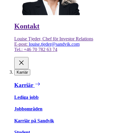
Kontakt
Louise Tjeder, Chef för Investor Relations
E-post:
louise.tjeder@sandvik.com
Tel.: +46 70 782 63 74
Karriär
Karriär
Lediga jobb
Jobbområden
Karriär på Sandvik
Student