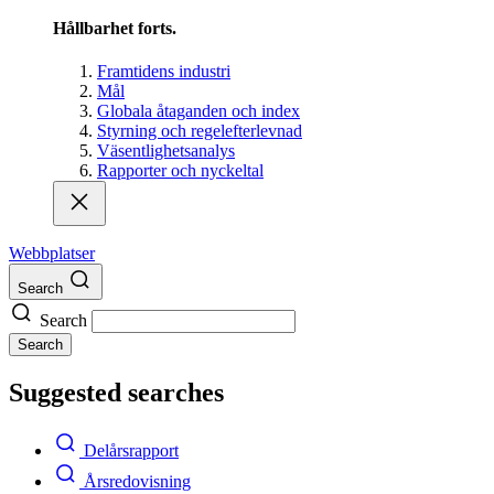
Hållbarhet forts.
Framtidens industri
Mål
Globala åtaganden och index
Styrning och regelefterlevnad
Väsentlighetsanalys
Rapporter och nyckeltal
Webbplatser
Search
Search
Search
Suggested searches
Delårsrapport
Årsredovisning