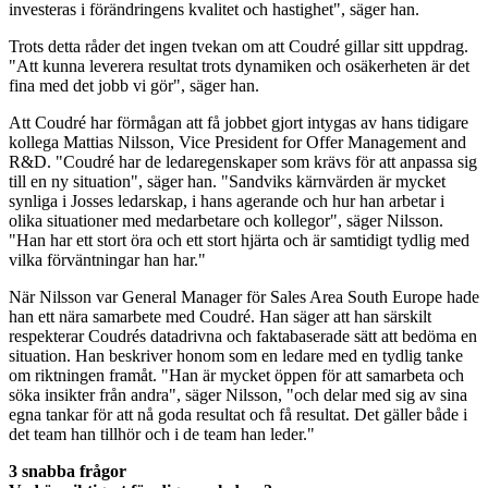
investeras i förändringens kvalitet och hastighet", säger han.
Trots detta råder det ingen tvekan om att Coudré gillar sitt uppdrag.
"Att kunna leverera resultat trots dynamiken och osäkerheten är det
fina med det jobb vi gör", säger han.
Att Coudré har förmågan att få jobbet gjort intygas av hans tidigare
kollega Mattias Nilsson, Vice President for Offer Management and
R&D. "Coudré har de ledaregenskaper som krävs för att anpassa sig
till en ny situation", säger han. "Sandviks kärnvärden är mycket
synliga i Josses ledarskap, i hans agerande och hur han arbetar i
olika situationer med medarbetare och kollegor", säger Nilsson.
"Han har ett stort öra och ett stort hjärta och är samtidigt tydlig med
vilka förväntningar han har."
När Nilsson var General Manager för Sales Area South Europe hade
han ett nära samarbete med Coudré. Han säger att han särskilt
respekterar Coudrés datadrivna och faktabaserade sätt att bedöma en
situation. Han beskriver honom som en ledare med en tydlig tanke
om riktningen framåt. "Han är mycket öppen för att samarbeta och
söka insikter från andra", säger Nilsson, "och delar med sig av sina
egna tankar för att nå goda resultat och få resultat. Det gäller både i
det team han tillhör och i de team han leder."
3 snabba frågor