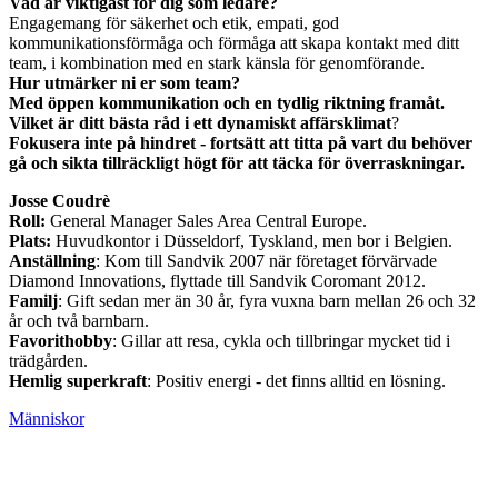
Vad är viktigast för dig som ledare?
Engagemang för säkerhet och etik, empati, god
kommunikationsförmåga och förmåga att skapa kontakt med ditt
team, i kombination med en stark känsla för genomförande.
Hur utmärker ni er som team?
Med öppen kommunikation och en tydlig riktning framåt.
Vilket är ditt bästa råd i ett dynamiskt affärsklimat
?
Fokusera inte på hindret - fortsätt att titta på vart du behöver
gå och sikta tillräckligt högt för att täcka för överraskningar.
Josse Coudrè
Roll:
General Manager Sales Area Central Europe.
Plats:
Huvudkontor i Düsseldorf, Tyskland, men bor i Belgien.
Anställning
: Kom till Sandvik 2007 när företaget förvärvade
Diamond Innovations, flyttade till Sandvik Coromant 2012.
Familj
: Gift sedan mer än 30 år, fyra vuxna barn mellan 26 och 32
år och två barnbarn.
Favorithobby
: Gillar att resa, cykla och tillbringar mycket tid i
trädgården.
Hemlig superkraft
: Positiv energi - det finns alltid en lösning.
Människor