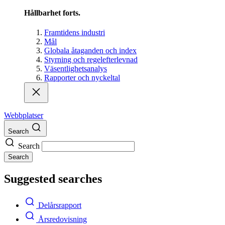
Hållbarhet forts.
Framtidens industri
Mål
Globala åtaganden och index
Styrning och regelefterlevnad
Väsentlighetsanalys
Rapporter och nyckeltal
Webbplatser
Search
Search
Search
Suggested searches
Delårsrapport
Årsredovisning