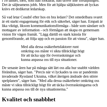
i 16 länder, men, som han förklarar, han driver inte försäljningen.
Det är säljteamens jobb. Men för att hjälpa säljklustren att lyckas
krävs ett dedikerat ledarskap.
Så vad letar Coudré efter hos en bra ledare? Det omedelbara svaret
är ett starkt engagemang för etik och säkerhet, säger han. Empati är
lika viktigt, liksom kommunikationsförmåga - både som sändare och
mottagare av information - och förmågan att skapa en gemensam
vision för vägen framåt. "Lägg därtill en stark känsla för
genomförande, att följa upp och en passion för att vinna", säger han.
Med alla dessa osäkerhetsfaktorer runt
omkring oss måste vi sikta tillräckligt högt
för att täcka upp för överraskningar och
kunna anpassa oss till nya situationer.
De senaste åren har på många sätt lärt oss alla hur snabbt världen
förändras, säger han. "Precis när vi lyckades ta oss ur pandemin
invaderade Ryssland Ukraina, vilket återigen ändrade den större
spelplanen", säger han. "Med alla dessa osäkerheter omkring oss
måste vi sikta tillräckligt högt för att täcka överraskningarna och
kunna anpassa oss till de nya situationerna."
Kvalitet och snabbhet