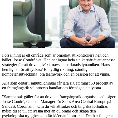
Försäljning är ett område som är omöjligt att kontrollera helt och
hållet. Josse Coudré vet. Han har ägnat hela sin karriär åt att anpassa
strategier för att driva tillväxt, oavsett marknadsdynamiken. Hans
hemlighet för att lyckas? En tydlig riktning, oändlig
kompetensutveckling, bra teamwork och en passion för att vinna.
Alla som deltar i säljutbildningar får lära sig att minst 50 procent av
en framgångsrik säljprocess handlar om förmågan att lyssna.
"Samma sak gäller för att driva en framgångsrik organisation", säger
Josse Coudré, General Manager för Sales Area Central Europe på
Sandvik Coromant. "Om du vill att saker och ting ska förbättras
måste du se till att lyssna mer än du pratar och skapa den
psykologiska trygghet som får idéer att blomstra." Det har fungerat