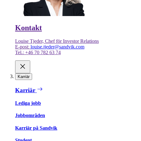
Kontakt
Louise Tjeder, Chef för Investor Relations
E-post:
louise.tjeder@sandvik.com
Tel.: +46 70 782 63 74
Karriär
Karriär
Lediga jobb
Jobbområden
Karriär på Sandvik
Student