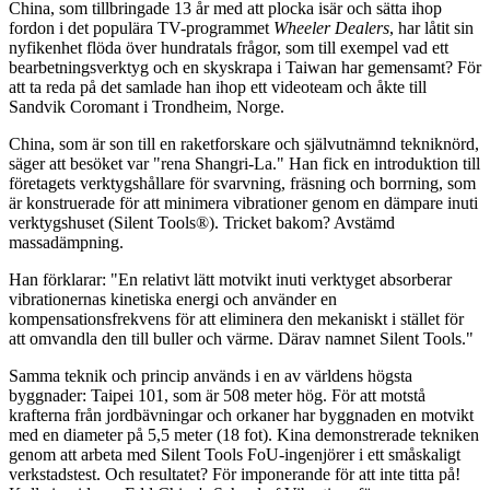
China, som tillbringade 13 år med att plocka isär och sätta ihop
fordon i det populära TV-programmet
Wheeler Dealers
, har låtit sin
nyfikenhet flöda över hundratals frågor, som till exempel vad ett
bearbetningsverktyg och en skyskrapa i Taiwan har gemensamt? För
att ta reda på det samlade han ihop ett videoteam och åkte till
Sandvik Coromant i Trondheim, Norge.
China, som är son till en raketforskare och självutnämnd tekniknörd,
säger att besöket var "rena Shangri-La." Han fick en introduktion till
företagets verktygshållare för svarvning, fräsning och borrning, som
är konstruerade för att minimera vibrationer genom en dämpare inuti
verktygshuset (Silent Tools®). Tricket bakom? Avstämd
massadämpning.
Han förklarar: "En relativt lätt motvikt inuti verktyget absorberar
vibrationernas kinetiska energi och använder en
kompensationsfrekvens för att eliminera den mekaniskt i stället för
att omvandla den till buller och värme. Därav namnet Silent Tools."
Samma teknik och princip används i en av världens högsta
byggnader: Taipei 101, som är 508 meter hög. För att motstå
krafterna från jordbävningar och orkaner har byggnaden en motvikt
med en diameter på 5,5 meter (18 fot). Kina demonstrerade tekniken
genom att arbeta med Silent Tools FoU-ingenjörer i ett småskaligt
verkstadstest. Och resultatet? För imponerande för att inte titta på!