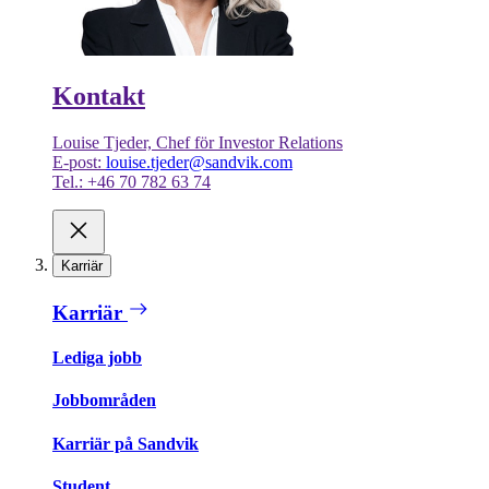
Kontakt
Louise Tjeder, Chef för Investor Relations
E-post:
louise.tjeder@sandvik.com
Tel.: +46 70 782 63 74
Karriär
Karriär
Lediga jobb
Jobbområden
Karriär på Sandvik
Student