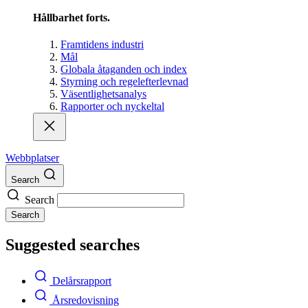
Hållbarhet forts.
Framtidens industri
Mål
Globala åtaganden och index
Styrning och regelefterlevnad
Väsentlighetsanalys
Rapporter och nyckeltal
Webbplatser
Search
Search
Search
Suggested searches
Delårsrapport
Årsredovisning