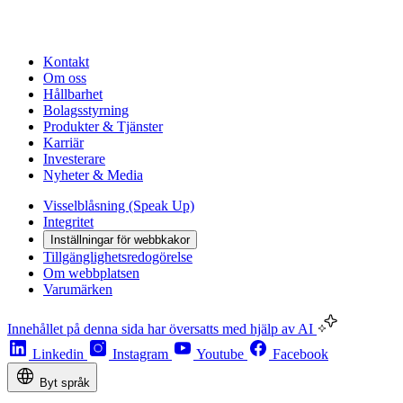
Kontakt
Om oss
Hållbarhet
Bolagsstyrning
Produkter & Tjänster
Karriär
Investerare
Nyheter & Media
Visselblåsning (Speak Up)
Integritet
Inställningar för webbkakor
Tillgänglighetsredogörelse
Om webbplatsen
Varumärken
Innehållet på denna sida har översatts med hjälp av AI
Linkedin
Instagram
Youtube
Facebook
Byt språk