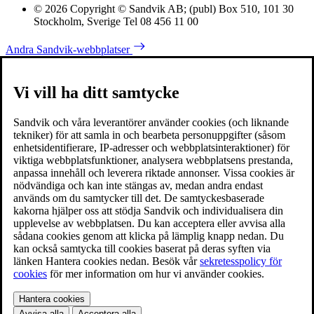
© 2026 Copyright © Sandvik AB; (publ) Box 510, 101 30
Stockholm, Sverige Tel 08 456 11 00
Andra Sandvik-webbplatser
Vi vill ha ditt samtycke
Sandvik och våra leverantörer använder cookies (och liknande
tekniker) för att samla in och bearbeta personuppgifter (såsom
enhetsidentifierare, IP-adresser och webbplatsinteraktioner) för
viktiga webbplatsfunktioner, analysera webbplatsens prestanda,
anpassa innehåll och leverera riktade annonser. Vissa cookies är
nödvändiga och kan inte stängas av, medan andra endast
används om du samtycker till det. De samtyckesbaserade
kakorna hjälper oss att stödja Sandvik och individualisera din
upplevelse av webbplatsen. Du kan acceptera eller avvisa alla
sådana cookies genom att klicka på lämplig knapp nedan. Du
kan också samtycka till cookies baserat på deras syften via
länken Hantera cookies nedan. Besök vår
sekretesspolicy för
cookies
för mer information om hur vi använder cookies.
Hantera cookies
Avvisa alla
Acceptera alla