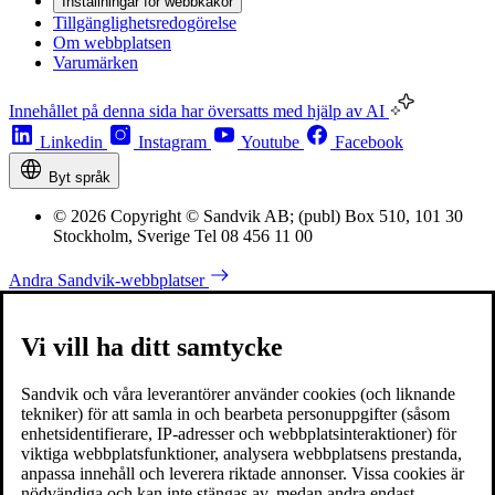
Inställningar för webbkakor
Tillgänglighetsredogörelse
Om webbplatsen
Varumärken
Innehållet på denna sida har översatts med hjälp av AI
Linkedin
Instagram
Youtube
Facebook
Byt språk
© 2026 Copyright © Sandvik AB; (publ) Box 510, 101 30
Stockholm, Sverige Tel 08 456 11 00
Andra Sandvik-webbplatser
Vi vill ha ditt samtycke
Sandvik och våra leverantörer använder cookies (och liknande
tekniker) för att samla in och bearbeta personuppgifter (såsom
enhetsidentifierare, IP-adresser och webbplatsinteraktioner) för
viktiga webbplatsfunktioner, analysera webbplatsens prestanda,
anpassa innehåll och leverera riktade annonser. Vissa cookies är
nödvändiga och kan inte stängas av, medan andra endast