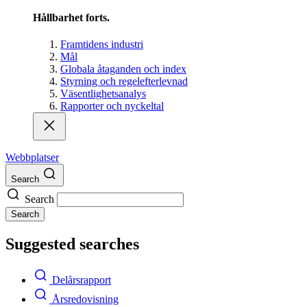
Hållbarhet forts.
Framtidens industri
Mål
Globala åtaganden och index
Styrning och regelefterlevnad
Väsentlighetsanalys
Rapporter och nyckeltal
Webbplatser
Search
Search
Search
Suggested searches
Delårsrapport
Årsredovisning