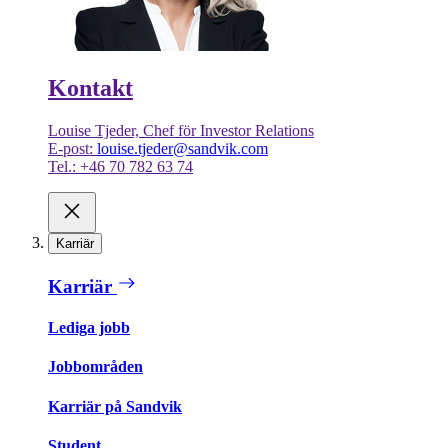
Kontakt
Louise Tjeder, Chef för Investor Relations
E-post:
louise.tjeder@sandvik.com
Tel.: +46 70 782 63 74
Karriär
Karriär
Lediga jobb
Jobbområden
Karriär på Sandvik
Student