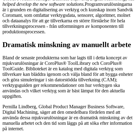
helped develop the new software solutions.
Programvarulösningarna
är i grunden en digitalisering av verktyg och kunskap inom Sandvik
Coromant, som omfattar verktygsdata, sensorer, algoritmer, molnet
och dataanalys för att ge tillverkarna en större förståelse för hela
tillverkningsprocessen - från utformningen av komponenten till
produktionsprocessen.
Dramatisk minskning av manuellt arbete
Bland de senaste produkterna som har lagts till i detta koncept av
mjukvarulösningar är CoroPlus® ToolLibrary och CoroPlus®
ToolGuide. Biblioteket är en katalog med digitala verktyg som
tillverkare kan bläddra igenom och välja bland för att bygga enheter
och göra simuleringar i sin datorstödda tillverkning (CAM);
verktygsguiden ger rekommendationer om hur verktygen ska
användas och vilket verktyg som är bäst lämpat för den aktuella
uppgiften.
Pernilla Lindberg, Global Product Manager Business Software,
Digital Machining, säger att den omedelbara fördelen med att
använda dessa mjukvarulösningar är en dramatisk minskning av det
manuella arbetet och den tid som läggs på att söka efter information
på internet.