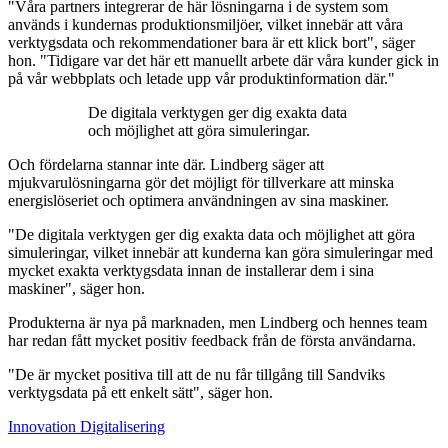
"Våra partners integrerar de här lösningarna i de system som
används i kundernas produktionsmiljöer, vilket innebär att våra
verktygsdata och rekommendationer bara är ett klick bort", säger
hon. "Tidigare var det här ett manuellt arbete där våra kunder gick in
på vår webbplats och letade upp vår produktinformation där."
De digitala verktygen ger dig exakta data
och möjlighet att göra simuleringar.
Och fördelarna stannar inte där. Lindberg säger att
mjukvarulösningarna gör det möjligt för tillverkare att minska
energislöseriet och optimera användningen av sina maskiner.
"De digitala verktygen ger dig exakta data och möjlighet att göra
simuleringar, vilket innebär att kunderna kan göra simuleringar med
mycket exakta verktygsdata innan de installerar dem i sina
maskiner", säger hon.
Produkterna är nya på marknaden, men Lindberg och hennes team
har redan fått mycket positiv feedback från de första användarna.
"De är mycket positiva till att de nu får tillgång till Sandviks
verktygsdata på ett enkelt sätt", säger hon.
Innovation
Digitalisering