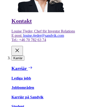
Kontakt
Louise Tjeder, Chef för Investor Relations
E-post:
louise.tjeder@sandvik.com
Tel.: +46 70 782 63 74
Karriär
Karriär
Lediga jobb
Jobbområden
Karriär på Sandvik
Student