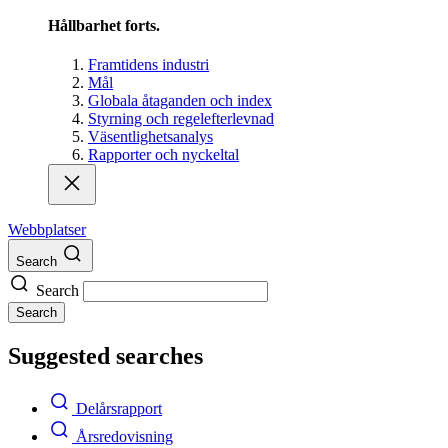
Hållbarhet forts.
Framtidens industri
Mål
Globala åtaganden och index
Styrning och regelefterlevnad
Väsentlighetsanalys
Rapporter och nyckeltal
Webbplatser
Search
Search
Search
Suggested searches
Delårsrapport
Årsredovisning