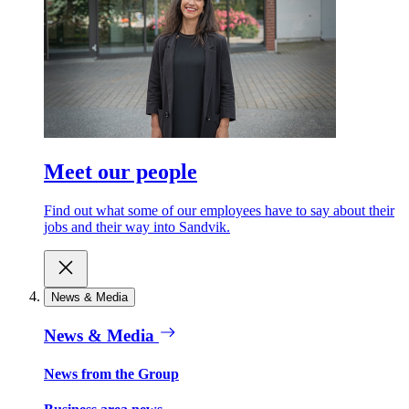
Meet our people
Find out what some of our employees have to say about their
jobs and their way into Sandvik.
News & Media
News & Media
News from the Group