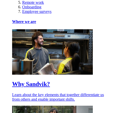
Remote work
Onboarding
Employee surveys
Where we are
Why Sandvik?
Learn about the key elements that together differentiate us
from others and enable important shifts.