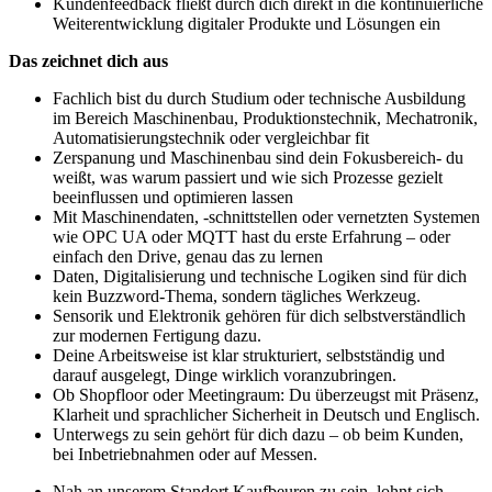
Kundenfeedback fließt durch dich direkt in die kontinuierliche
Weiterentwicklung digitaler Produkte und Lösungen ein
Das zeichnet dich aus
Fachlich bist du durch Studium oder technische Ausbildung
im Bereich Maschinenbau, Produktionstechnik, Mechatronik,
Automatisierungstechnik oder vergleichbar fit
Zerspanung und Maschinenbau sind dein Fokusbereich- du
weißt, was warum passiert und wie sich Prozesse gezielt
beeinflussen und optimieren lassen
Mit Maschinendaten, -schnittstellen oder vernetzten Systemen
wie OPC UA oder MQTT hast du erste Erfahrung – oder
einfach den Drive, genau das zu lernen
Daten, Digitalisierung und technische Logiken sind für dich
kein Buzzword‑Thema, sondern tägliches Werkzeug.
Sensorik und Elektronik gehören für dich selbstverständlich
zur modernen Fertigung dazu.
Deine Arbeitsweise ist klar strukturiert, selbstständig und
darauf ausgelegt, Dinge wirklich voranzubringen.
Ob Shopfloor oder Meetingraum: Du überzeugst mit Präsenz,
Klarheit und sprachlicher Sicherheit in Deutsch und Englisch.
Unterwegs zu sein gehört für dich dazu – ob beim Kunden,
bei Inbetriebnahmen oder auf Messen.
Nah an unserem Standort Kaufbeuren zu sein, lohnt sich –