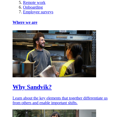
Remote work
Onboarding
Employee surveys
Where we are
Why Sandvik?
Learn about the key elements that together differentiate us
from others and enable important shifts.