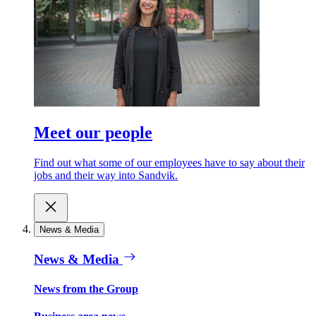
Meet our people
Find out what some of our employees have to say about their
jobs and their way into Sandvik.
News & Media
News & Media
News from the Group