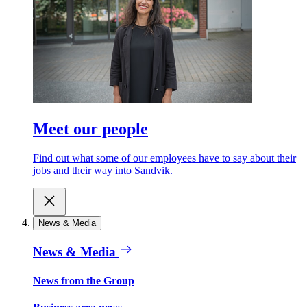
Meet our people
Find out what some of our employees have to say about their
jobs and their way into Sandvik.
News & Media
News & Media
News from the Group