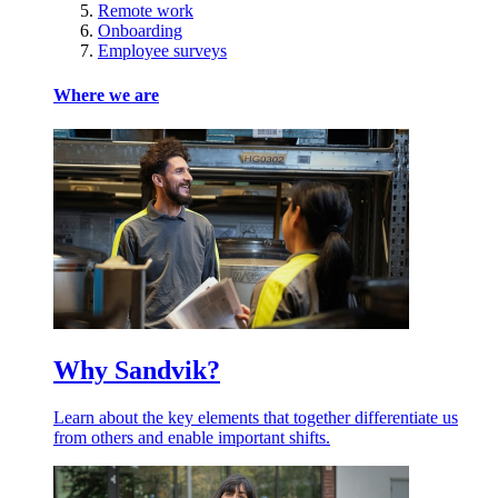
Remote work
Onboarding
Employee surveys
Where we are
Why Sandvik?
Learn about the key elements that together differentiate us
from others and enable important shifts.