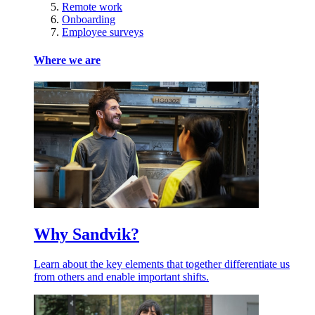
Remote work
Onboarding
Employee surveys
Where we are
Why Sandvik?
Learn about the key elements that together differentiate us
from others and enable important shifts.