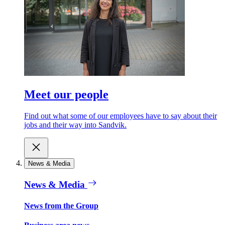
Meet our people
Find out what some of our employees have to say about their
jobs and their way into Sandvik.
News & Media
News & Media
News from the Group