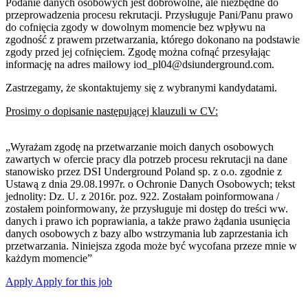
Podanie danych osobowych jest dobrowolne, ale niezbędne do
przeprowadzenia procesu rekrutacji. Przysługuje Pani/Panu prawo
do cofnięcia zgody w dowolnym momencie bez wpływu na
zgodność z prawem przetwarzania, którego dokonano na podstawie
zgody przed jej cofnięciem. Zgodę można cofnąć przesyłając
informację na adres mailowy iod_pl04@dsiunderground.com.
Zastrzegamy, że skontaktujemy się z wybranymi kandydatami.
Prosimy o dopisanie następującej klauzuli w CV:
„Wyrażam zgodę na przetwarzanie moich danych osobowych
zawartych w ofercie pracy dla potrzeb procesu rekrutacji na dane
stanowisko przez DSI Underground Poland sp. z o.o. zgodnie z
Ustawą z dnia 29.08.1997r. o Ochronie Danych Osobowych; tekst
jednolity: Dz. U. z 2016r. poz. 922. Zostałam poinformowana /
zostałem poinformowany, że przysługuje mi dostęp do treści ww.
danych i prawo ich poprawiania, a także prawo żądania usunięcia
danych osobowych z bazy albo wstrzymania lub zaprzestania ich
przetwarzania. Niniejsza zgoda może być wycofana przeze mnie w
każdym momencie”
Apply
Apply for this job