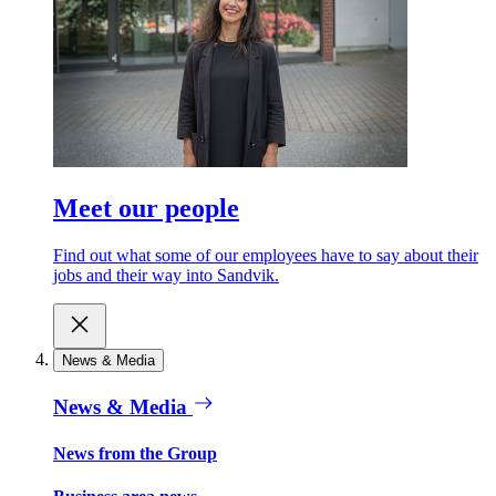
Meet our people
Find out what some of our employees have to say about their
jobs and their way into Sandvik.
News & Media
News & Media
News from the Group