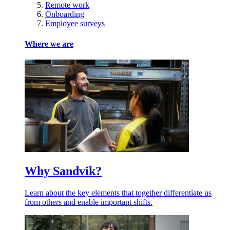
Remote work
Onboarding
Employee surveys
Where we are
Why Sandvik?
Learn about the key elements that together differentiate us
from others and enable important shifts.