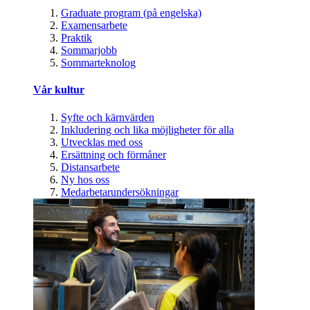
Graduate program (på engelska)
Examensarbete
Praktik
Sommarjobb
Sommarteknolog
Vår kultur
Syfte och kärnvärden
Inkludering och lika möjligheter för alla
Utvecklas med oss
Ersättning och förmåner
Distansarbete
Ny hos oss
Medarbetarundersökningar