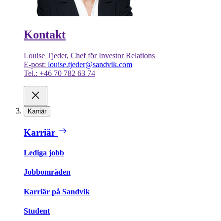
Kontakt
Louise Tjeder, Chef för Investor Relations
E-post:
louise.tjeder@sandvik.com
Tel.: +46 70 782 63 74
Karriär
Karriär
Lediga jobb
Jobbområden
Karriär på Sandvik
Student