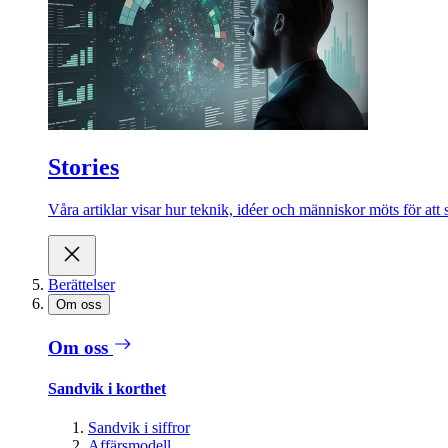
Stories
Våra artiklar visar hur teknik, idéer och människor möts för att 
Berättelser
Om oss
Om oss
Sandvik i korthet
Sandvik i siffror
Affärsmodell