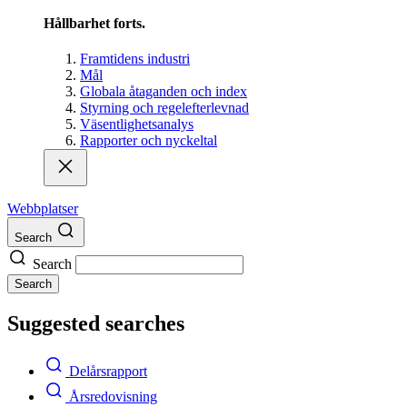
Hållbarhet forts.
Framtidens industri
Mål
Globala åtaganden och index
Styrning och regelefterlevnad
Väsentlighetsanalys
Rapporter och nyckeltal
Webbplatser
Search
Search
Search
Suggested searches
Delårsrapport
Årsredovisning