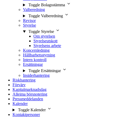
Toggle Bolagsstämma
Valberedning
Toggle Valberedning
Revisor
Styrelse
Toggle Styrelse
Om styrelsen
Styrelseutskott
Styrelsens arbete
Koncernledning
Hållbarhetsstyrning
Intern kontroll
Ersättningar
Toggle Ersättningar
Insiderhantering
Riskhantering
Förvärv
Kapitalmarknadsdag
Alleima börsnotering
Pressmeddelanden
Kalender
Toggle Kalender
Kontaktpersoner