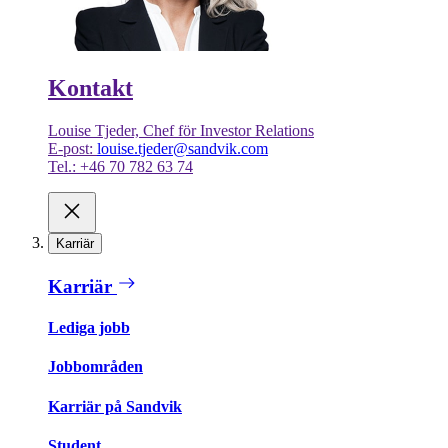
Kontakt
Louise Tjeder, Chef för Investor Relations
E-post:
louise.tjeder@sandvik.com
Tel.: +46 70 782 63 74
Karriär
Karriär
Lediga jobb
Jobbområden
Karriär på Sandvik
Student