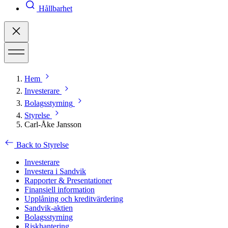
Hållbarhet
Hem
Investerare
Bolagsstyrning
Styrelse
Carl-Åke Jansson
Back to Styrelse
Investerare
Investera i Sandvik
Rapporter & Presentationer
Finansiell information
Upplåning och kreditvärdering
Sandvik-aktien
Bolagsstyrning
Riskhantering