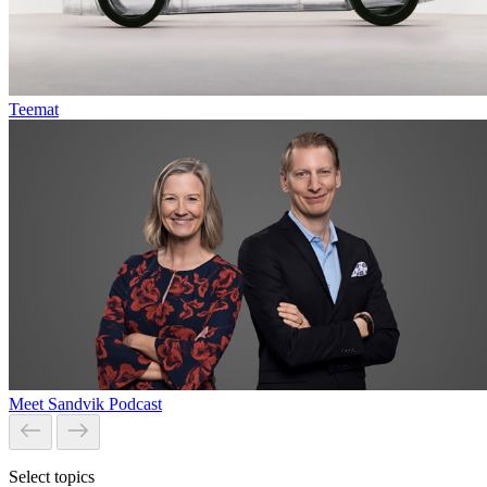
Teemat
Meet Sandvik Podcast
Select topics