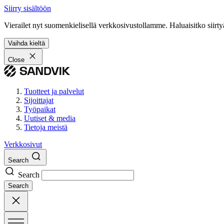
Siirry sisältöön
Vierailet nyt suomenkielisellä verkkosivustollamme. Haluaisitko siirty
Vaihda kieltä
Close
Tuotteet ja palvelut
Sijoittajat
Työpaikat
Uutiset & media
Tietoja meistä
Verkkosivut
Search
Search
Search