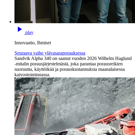
play
Innovaatio, Ihmiset
Seuraava vaihe ylävasaraporauksessa
Sandvik Alpha 340 on saanut vuoden 2026 Wilhelm Haglund
-mitalin porausjärjestelmästä, joka parantaa porausreikien
suoruutta, käyttöikää ja porauskustannuksia maanalaisessa
kaivostoiminnassa.