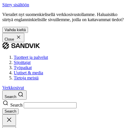
Siirry sisältöön
Vierailet nyt suomenkielisellä verkkosivustollamme. Haluaisitko
siirtyä englanninkielisille sivuillemme, joilla on kattavammat tiedot?
Vaihda kieltä
Close
Tuotteet ja palvelut
Sijoittajat
Työpaikat
Uutiset & media
Tietoja meistä
Verkkosivut
Search
Search
Search