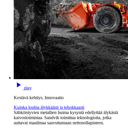
play
Kestävä kehitys, Innovaatio
Kuinka louhia älykkäästi ja tehokkaasti
Sähköistyvien metallien huima kysyntä edellyttää älykästä
kaivostoimintaa. Sandvik toimittaa teknologioita, jotka
auttavat maailmaa saavuttamaan nettonollapisteen.