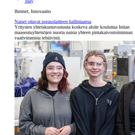
play
Ihmiset, Innovaatio
Naiset ottavat porauslaitteen hallintaansa
Yritysten yhteiskuntavastuuta koskeva aloite kouluttaa Intian
maaseutuyhteisöjen nuoria naisia yhteen pintakaivostoiminnan
vaativimmista tehtävistä.