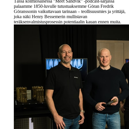
Tässä kolmiosaisessa ”Meet Sandvik” -podcast-sarjassa
palaamme 1850-luvulle tutustuaksemme Göran Fredrik
Göranssonin vaikuttavaan tarinaan – teollisuusmies ja yrittäjä,
joka näki Henry Bessemerin mullistavan
teräksenvalmistusprosessin potentiaalin kauan ennen muita.