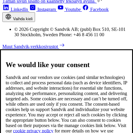
Tämän sivun sisältö on käännetty tekoälyn avulla.
LinkedIn
Instagram
Youtube
Facebook
Vaihda kieli
© 2026 Copyright © Sandvik AB; (publ) Box 510, SE-101
30 Stockholm, Sweden Phone: +46 8 456 11 00
Muut Sandvik-verkkosivustot
We would like your consent
Sandvik and our vendors use cookies (and similar technologies)
to collect and process personal data (such as device identifiers, IP
addresses, and website interactions) for essential site functions,
analyzing site performance, personalizing content, and delivering
targeted ads. Some cookies are necessary and can’t be turned off,
while others are used only if you consent. The consent-based
cookies help us support Sandvik and individualize your website
experience. You may accept or reject all such cookies by clicking
the appropriate button below. You can also consent to cookies
based on their purposes via the manage cookies link below. Visit
our
cookie privacy policy
for more details on how we use