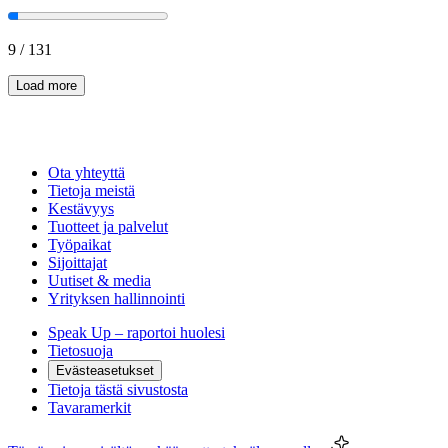
9
/
131
Load more
Ota yhteyttä
Tietoja meistä
Kestävyys
Tuotteet ja palvelut
Työpaikat
Sijoittajat
Uutiset & media
Yrityksen hallinnointi
Speak Up – raportoi huolesi
Tietosuoja
Evästeasetukset
Tietoja tästä sivustosta
Tavaramerkit