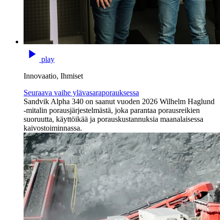
play
Innovaatio, Ihmiset
Seuraava vaihe ylävasaraporauksessa
Sandvik Alpha 340 on saanut vuoden 2026 Wilhelm Haglund
-mitalin porausjärjestelmästä, joka parantaa porausreikien
suoruutta, käyttöikää ja porauskustannuksia maanalaisessa
kaivostoiminnassa.