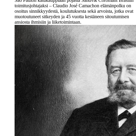
São Paulon katukauppiaan pojasta Sandvik Coromant Brasilin
toimitusjohtajaksi – Claudio José Camachon elämänpolku on
osoitus sinnikkyydestä, koulutuksesta sekä arvoista, jotka ovat
muotoutuneet sitkeyden ja 45 vuotta kestäneen sitoutumisen
ansiosta ihmisiin ja liiketoimintaan.