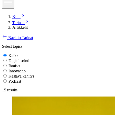
Koti
Tarinat
Artikkelit
Back to Tarinat
Select topics
Kaikki
Digitalisointi
Ihmiset
Innovaatio
Kestävä kehitys
Podcast
15
results