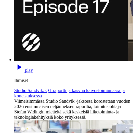
play
Ihmiset
Studio Sandvik: Q1-raportti ja kasvua kaivostoiminnassa ja
koneistuksessa
Viimeisimmässä Studio Sandvik -jaksossa korostetaan vuoden
2026 ensimmäisen neljänneksen raporttia, toimitusjohtaja
Stefan Widingin mietteitä sekä keskeisiä liiketoiminta- ja
teknologiakehityksiä koko yrityksessä.