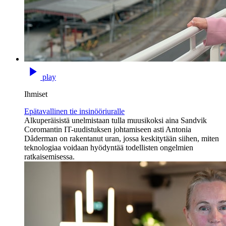
play
Ihmiset
Epätavallinen tie insinööriuralle
Alkuperäisistä unelmistaan tulla muusikoksi aina Sandvik
Coromantin IT-uudistuksen johtamiseen asti Antonia
Dåderman on rakentanut uran, jossa keskitytään siihen, miten
teknologiaa voidaan hyödyntää todellisten ongelmien
ratkaisemisessa.