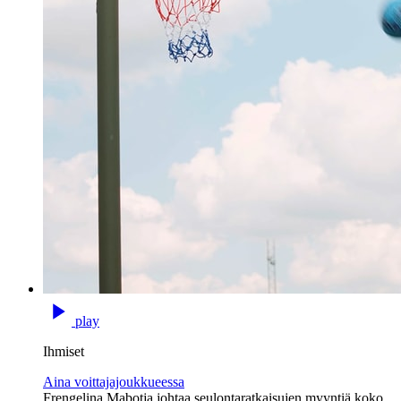
play
Ihmiset
Aina voittajajoukkueessa
Frengelina Mabotja johtaa seulontaratkaisujen myyntiä koko