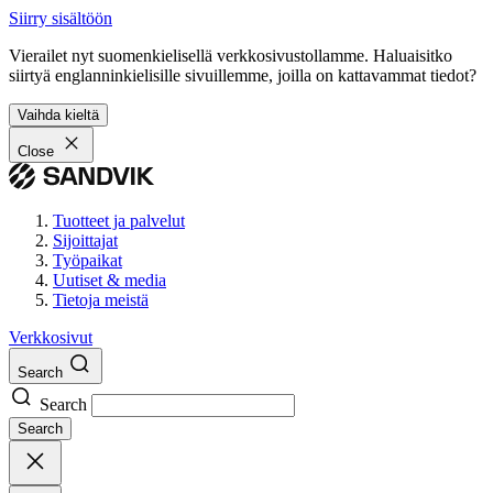
Siirry sisältöön
Vierailet nyt suomenkielisellä verkkosivustollamme. Haluaisitko
siirtyä englanninkielisille sivuillemme, joilla on kattavammat tiedot?
Vaihda kieltä
Close
Tuotteet ja palvelut
Sijoittajat
Työpaikat
Uutiset & media
Tietoja meistä
Verkkosivut
Search
Search
Search