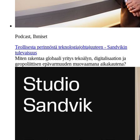
Podcast, Ihmiset
Teollisesta perinnöstä teknologiajohtajuuteen - Sandvikin
tulevaisuus
Miten rakentaa globaali yritys tekoälyn, digitalisaation ja
geopoliittisen epävarmuuden muovaamana aikakautena?