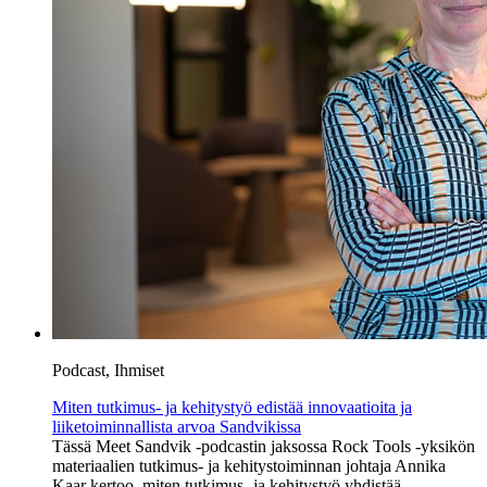
Podcast, Ihmiset
Miten tutkimus- ja kehitystyö edistää innovaatioita ja
liiketoiminnallista arvoa Sandvikissa
Tässä Meet Sandvik -podcastin jaksossa Rock Tools -yksikön
materiaalien tutkimus- ja kehitystoiminnan johtaja Annika
Kaar kertoo, miten tutkimus- ja kehitystyö yhdistää