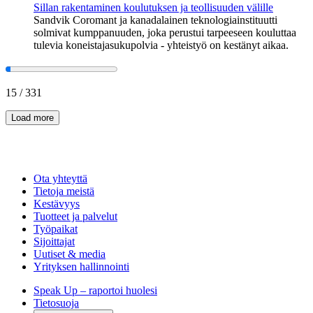
Sillan rakentaminen koulutuksen ja teollisuuden välille
Sandvik Coromant ja kanadalainen teknologiainstituutti
solmivat kumppanuuden, joka perustui tarpeeseen kouluttaa
tulevia koneistajasukupolvia - yhteistyö on kestänyt aikaa.
15
/
331
Load more
Ota yhteyttä
Tietoja meistä
Kestävyys
Tuotteet ja palvelut
Työpaikat
Sijoittajat
Uutiset & media
Yrityksen hallinnointi
Speak Up – raportoi huolesi
Tietosuoja