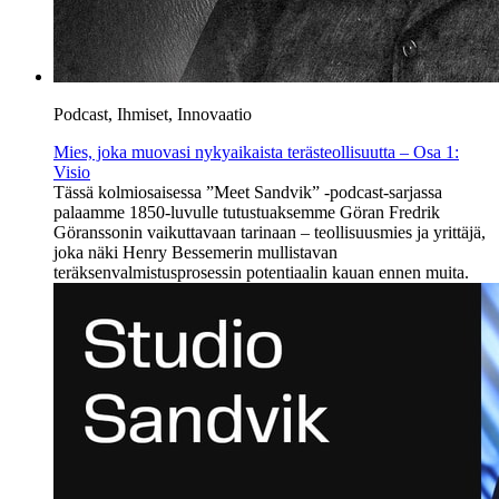
Podcast, Ihmiset, Innovaatio
Mies, joka muovasi nykyaikaista terästeollisuutta – Osa 1:
Visio
Tässä kolmiosaisessa ”Meet Sandvik” -podcast-sarjassa
palaamme 1850-luvulle tutustuaksemme Göran Fredrik
Göranssonin vaikuttavaan tarinaan – teollisuusmies ja yrittäjä,
joka näki Henry Bessemerin mullistavan
teräksenvalmistusprosessin potentiaalin kauan ennen muita.