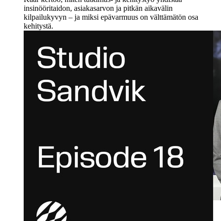
insinööritaidon, asiakasarvon ja pitkän aikavälin
kilpailukyvyn – ja miksi epävarmuus on välttämätön osa
kehitystä.