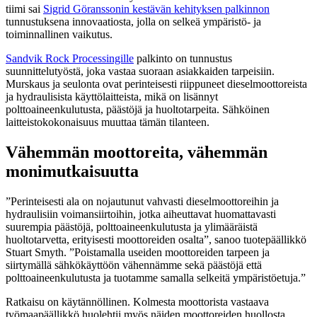
tiimi sai
Sigrid Göranssonin kestävän kehityksen palkinnon
tunnustuksena innovaatiosta, jolla on selkeä ympäristö- ja
toiminnallinen vaikutus.
Sandvik Rock Processingille
palkinto on tunnustus
suunnittelutyöstä, joka vastaa suoraan asiakkaiden tarpeisiin.
Murskaus ja seulonta ovat perinteisesti riippuneet dieselmoottoreista
ja hydraulisista käyttölaitteista, mikä on lisännyt
polttoaineenkulutusta, päästöjä ja huoltotarpeita. Sähköinen
laitteistokokonaisuus muuttaa tämän tilanteen.
Vähemmän moottoreita, vähemmän
monimutkaisuutta
”Perinteisesti ala on nojautunut vahvasti dieselmoottoreihin ja
hydraulisiin voimansiirtoihin, jotka aiheuttavat huomattavasti
suurempia päästöjä, polttoaineenkulutusta ja ylimääräistä
huoltotarvetta, erityisesti moottoreiden osalta”, sanoo tuotepäällikkö
Stuart Smyth. ”Poistamalla useiden moottoreiden tarpeen ja
siirtymällä sähkökäyttöön vähennämme sekä päästöjä että
polttoaineenkulutusta ja tuotamme samalla selkeitä ympäristöetuja.”
Ratkaisu on käytännöllinen. Kolmesta moottorista vastaava
työmaapäällikkö huolehtii myös näiden moottoreiden huollosta,