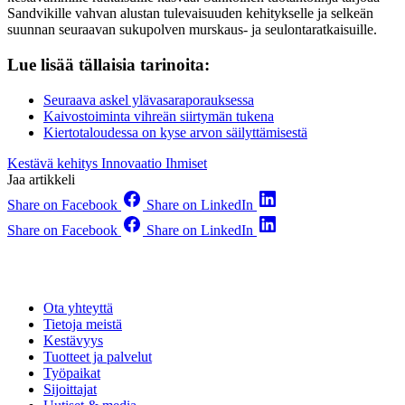
Sandvikille vahvan alustan tulevaisuuden kehitykselle ja selkeän
suunnan seuraavan sukupolven murskaus- ja seulontaratkaisuille.
Lue lisää tällaisia tarinoita:
Seuraava askel ylävasaraporauksessa
Kaivostoiminta vihreän siirtymän tukena
Kiertotaloudessa on kyse arvon säilyttämisestä
Kestävä kehitys
Innovaatio
Ihmiset
Jaa artikkeli
Share on Facebook
Share on LinkedIn
Share on Facebook
Share on LinkedIn
Ota yhteyttä
Tietoja meistä
Kestävyys
Tuotteet ja palvelut
Työpaikat
Sijoittajat