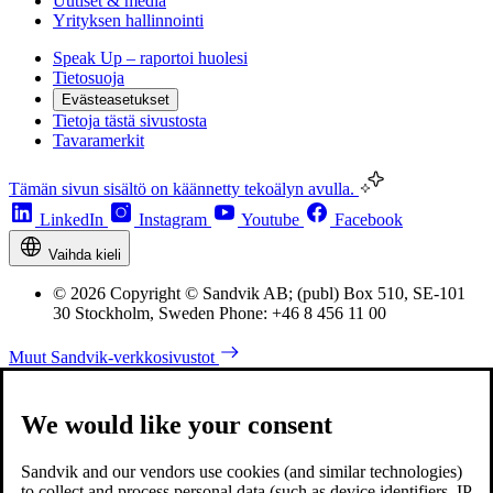
Uutiset & media
Yrityksen hallinnointi
Speak Up – raportoi huolesi
Tietosuoja
Evästeasetukset
Tietoja tästä sivustosta
Tavaramerkit
Tämän sivun sisältö on käännetty tekoälyn avulla.
LinkedIn
Instagram
Youtube
Facebook
Vaihda kieli
© 2026 Copyright © Sandvik AB; (publ) Box 510, SE-101
30 Stockholm, Sweden Phone: +46 8 456 11 00
Muut Sandvik-verkkosivustot
We would like your consent
Sandvik and our vendors use cookies (and similar technologies)
to collect and process personal data (such as device identifiers, IP