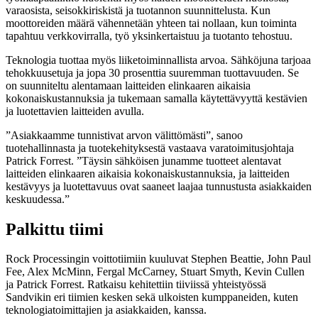
varaosista, seisokkiriskistä ja tuotannon suunnittelusta. Kun
moottoreiden määrä vähennetään yhteen tai nollaan, kun toiminta
tapahtuu verkkovirralla, työ yksinkertaistuu ja tuotanto tehostuu.
Teknologia tuottaa myös liiketoiminnallista arvoa. Sähköjuna tarjoaa
tehokkuusetuja ja jopa 30 prosenttia suuremman tuottavuuden. Se
on suunniteltu alentamaan laitteiden elinkaaren aikaisia
kokonaiskustannuksia ja tukemaan samalla käytettävyyttä kestävien
ja luotettavien laitteiden avulla.
”Asiakkaamme tunnistivat arvon välittömästi”, sanoo
tuotehallinnasta ja tuotekehityksestä vastaava varatoimitusjohtaja
Patrick Forrest. ”Täysin sähköisen junamme tuotteet alentavat
laitteiden elinkaaren aikaisia kokonaiskustannuksia, ja laitteiden
kestävyys ja luotettavuus ovat saaneet laajaa tunnustusta asiakkaiden
keskuudessa.”
Palkittu tiimi
Rock Processingin voittotiimiin kuuluvat Stephen Beattie, John Paul
Fee, Alex McMinn, Fergal McCarney, Stuart Smyth, Kevin Cullen
ja Patrick Forrest. Ratkaisu kehitettiin tiiviissä yhteistyössä
Sandvikin eri tiimien kesken sekä ulkoisten kumppaneiden, kuten
teknologiatoimittajien ja asiakkaiden, kanssa.