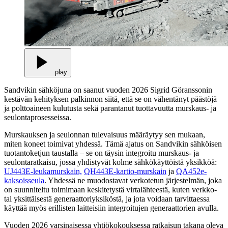
play
Sandvikin sähköjuna on saanut vuoden 2026 Sigrid Göranssonin
kestävän kehityksen palkinnon siitä, että se on vähentänyt päästöjä
ja polttoaineen kulutusta sekä parantanut tuottavuutta murskaus- ja
seulontaprosesseissa.
Murskauksen ja seulonnan tulevaisuus määräytyy sen mukaan,
miten koneet toimivat yhdessä. Tämä ajatus on Sandvikin sähköisen
tuotantoketjun taustalla – se on täysin integroitu murskaus- ja
seulontaratkaisu, jossa yhdistyvät kolme sähkökäyttöistä yksikköä:
UJ443E-leukamurskain,
QH443E-kartio-murskain
ja
QA452e-
kaksoisseula
. Yhdessä ne muodostavat verkotetun järjestelmän, joka
on suunniteltu toimimaan keskitetystä virtalähteestä, kuten verkko-
tai yksittäisestä generaattoriyksiköstä, ja jota voidaan tarvittaessa
käyttää myös erillisten laitteisiin integroitujen generaattorien avulla.
Vuoden 2026 varsinaisessa yhtiökokouksessa ratkaisun takana oleva