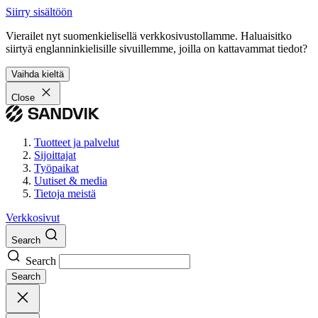
Siirry sisältöön
Vierailet nyt suomenkielisellä verkkosivustollamme. Haluaisitko
siirtyä englanninkielisille sivuillemme, joilla on kattavammat tiedot?
Vaihda kieltä
Close
Tuotteet ja palvelut
Sijoittajat
Työpaikat
Uutiset & media
Tietoja meistä
Verkkosivut
Search
Search
Search