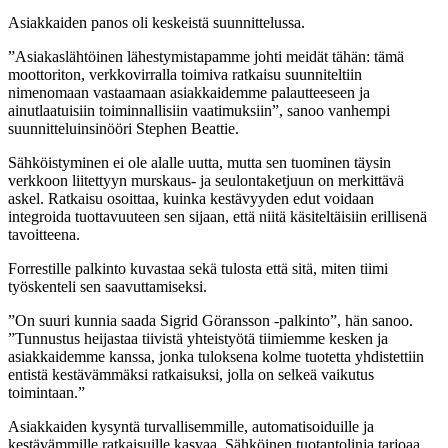
Asiakkaiden panos oli keskeistä suunnittelussa.
”Asiakaslähtöinen lähestymistapamme johti meidät tähän: tämä
moottoriton, verkkovirralla toimiva ratkaisu suunniteltiin
nimenomaan vastaamaan asiakkaidemme palautteeseen ja
ainutlaatuisiin toiminnallisiin vaatimuksiin”, sanoo vanhempi
suunnitteluinsinööri Stephen Beattie.
Sähköistyminen ei ole alalle uutta, mutta sen tuominen täysin
verkkoon liitettyyn murskaus- ja seulontaketjuun on merkittävä
askel. Ratkaisu osoittaa, kuinka kestävyyden edut voidaan
integroida tuottavuuteen sen sijaan, että niitä käsiteltäisiin erillisenä
tavoitteena.
Forrestille palkinto kuvastaa sekä tulosta että sitä, miten tiimi
työskenteli sen saavuttamiseksi.
”On suuri kunnia saada Sigrid Göransson -palkinto”, hän sanoo.
”Tunnustus heijastaa tiivistä yhteistyötä tiimiemme kesken ja
asiakkaidemme kanssa, jonka tuloksena kolme tuotetta yhdistettiin
entistä kestävämmäksi ratkaisuksi, jolla on selkeä vaikutus
toimintaan.”
Asiakkaiden kysyntä turvallisemmille, automatisoiduille ja
kestävämmille ratkaisuille kasvaa. Sähköinen tuotantolinja tarjoaa