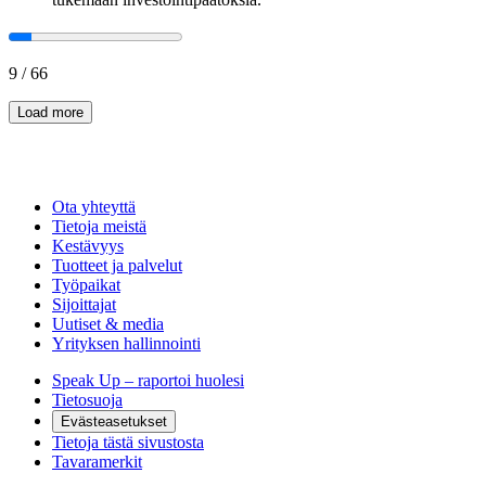
9
/
66
Load more
Ota yhteyttä
Tietoja meistä
Kestävyys
Tuotteet ja palvelut
Työpaikat
Sijoittajat
Uutiset & media
Yrityksen hallinnointi
Speak Up – raportoi huolesi
Tietosuoja
Evästeasetukset
Tietoja tästä sivustosta
Tavaramerkit