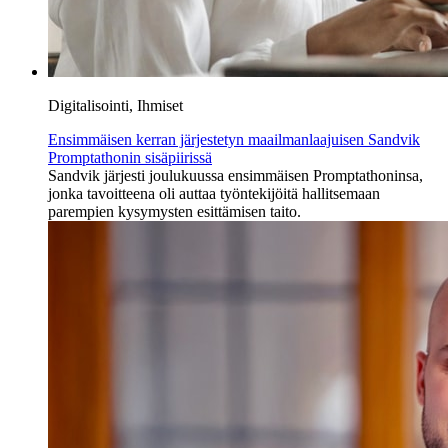
Digitalisointi, Ihmiset
Ensimmäisen kerran järjestetyn maailmanlaajuisen Sandvik
Promptathonin sisäpiirissä
Sandvik järjesti joulukuussa ensimmäisen Promptathoninsa,
jonka tavoitteena oli auttaa työntekijöitä hallitsemaan
parempien kysymysten esittämisen taito.