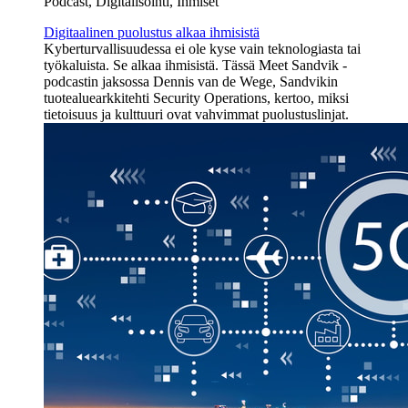
Podcast, Digitalisointi, Ihmiset
Digitaalinen puolustus alkaa ihmisistä
Kyberturvallisuudessa ei ole kyse vain teknologiasta tai
työkaluista. Se alkaa ihmisistä. Tässä Meet Sandvik -
podcastin jaksossa Dennis van de Wege, Sandvikin
tuotealuearkkitehti Security Operations, kertoo, miksi
tietoisuus ja kulttuuri ovat vahvimmat puolustuslinjat.