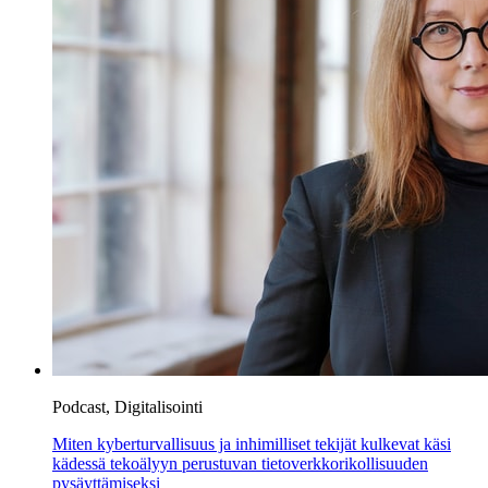
Podcast, Digitalisointi
Miten kyberturvallisuus ja inhimilliset tekijät kulkevat käsi
kädessä tekoälyyn perustuvan tietoverkkorikollisuuden
pysäyttämiseksi