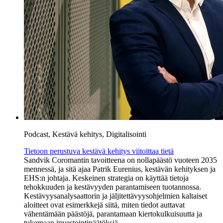
Podcast, Kestävä kehitys, Digitalisointi
Tietoon perustuva kestävä kehitys viitoittaa tietä
Sandvik Coromantin tavoitteena on nollapäästö vuoteen 2035
mennessä, ja sitä ajaa Patrik Eurenius, kestävän kehityksen ja
EHS:n johtaja. Keskeinen strategia on käyttää tietoja
tehokkuuden ja kestävyyden parantamiseen tuotannossa.
Kestävyysanalysaattorin ja jäljitettävyysohjelmien kaltaiset
aloitteet ovat esimerkkejä siitä, miten tiedot auttavat
vähentämään päästöjä, parantamaan kiertokulkuisuutta ja
tukemaan investointipäätöksiä.