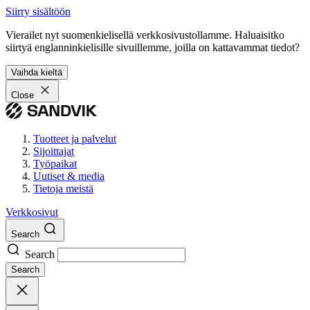
Siirry sisältöön
Vierailet nyt suomenkielisellä verkkosivustollamme. Haluaisitko
siirtyä englanninkielisille sivuillemme, joilla on kattavammat tiedot?
Vaihda kieltä
Close
Tuotteet ja palvelut
Sijoittajat
Työpaikat
Uutiset & media
Tietoja meistä
Verkkosivut
Search
Search
Search