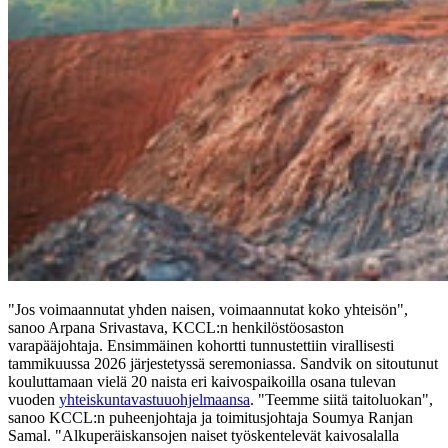
"Jos voimaannutat yhden naisen, voimaannutat koko yhteisön",
sanoo Arpana Srivastava, KCCL:n henkilöstöosaston
varapääjohtaja. Ensimmäinen kohortti tunnustettiin virallisesti
tammikuussa 2026 järjestetyssä seremoniassa. Sandvik on sitoutunut
kouluttamaan vielä 20 naista eri kaivospaikoilla osana tulevan
vuoden
yhteiskuntavastuuohjelmaansa
. "Teemme siitä taitoluokan",
sanoo KCCL:n puheenjohtaja ja toimitusjohtaja Soumya Ranjan
Samal. "Alkuperäiskansojen naiset työskentelevät kaivosalalla