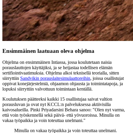
Ensimmäinen laatuaan oleva ohjelma
Ohjelma on ensimmäinen Intiassa, jossa koulutetaan naisia
porauslauttojen käyttäjiksi, ja se heijastaa todellisen elämän
sertifiointivaatimuksia. Ohjelma alkoi teknisellä teorialla, sitten
siirryttiin
Sandvikin porauslaitesimulaattoreihin
, joissa osallistujat
oppivat konejärjestelmiä, ohjaamon ohjausta ja toimintatapoja, ja
lopuksi siirryttiin valvottuun toimintaan kentällä.
Koulutuksen päätteeksi kaikki 15 osallistujaa saivat valtion
porausluvan ja ovat nyt KCCL:n palveluksessa aktiivisilla
kaivosalueilla. Pinki Priyadarsini Behara sanoo: "Olen nyt varma,
että voin työskennellä sekä päivä- että yövuoroissa. Minulla on
vakaa työpaikka ja voin toteuttaa unelmani."
Minulla on vakaa työpaikka ja voin toteuttaa unelmani.