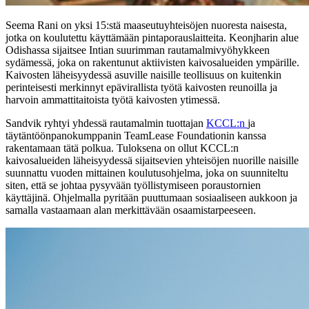
Seema Rani on yksi 15:stä maaseutuyhteisöjen nuoresta naisesta,
jotka on koulutettu käyttämään pintaporauslaitteita. Keonjharin alue
Odishassa sijaitsee Intian suurimman rautamalmivyöhykkeen
sydämessä, joka on rakentunut aktiivisten kaivosalueiden ympärille.
Kaivosten läheisyydessä asuville naisille teollisuus on kuitenkin
perinteisesti merkinnyt epävirallista työtä kaivosten reunoilla ja
harvoin ammattitaitoista työtä kaivosten ytimessä.
Sandvik ryhtyi yhdessä rautamalmin tuottajan
KCCL:n
ja
täytäntöönpanokumppanin TeamLease Foundationin kanssa
rakentamaan tätä polkua. Tuloksena on ollut KCCL:n
kaivosalueiden läheisyydessä sijaitsevien yhteisöjen nuorille naisille
suunnattu vuoden mittainen koulutusohjelma, joka on suunniteltu
siten, että se johtaa pysyvään työllistymiseen poraustornien
käyttäjinä. Ohjelmalla pyritään puuttumaan sosiaaliseen aukkoon ja
samalla vastaamaan alan merkittävään osaamistarpeeseen.