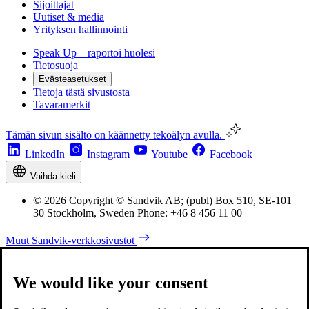
Sijoittajat
Uutiset & media
Yrityksen hallinnointi
Speak Up – raportoi huolesi
Tietosuoja
Evästeasetukset
Tietoja tästä sivustosta
Tavaramerkit
Tämän sivun sisältö on käännetty tekoälyn avulla.
LinkedIn
Instagram
Youtube
Facebook
Vaihda kieli
© 2026 Copyright © Sandvik AB; (publ) Box 510, SE-101
30 Stockholm, Sweden Phone: +46 8 456 11 00
Muut Sandvik-verkkosivustot
We would like your consent