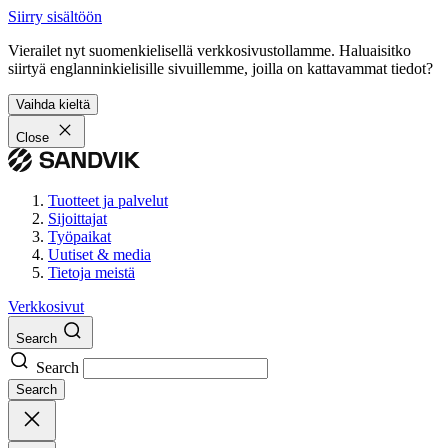
Siirry sisältöön
Vierailet nyt suomenkielisellä verkkosivustollamme. Haluaisitko
siirtyä englanninkielisille sivuillemme, joilla on kattavammat tiedot?
Vaihda kieltä
Close
Tuotteet ja palvelut
Sijoittajat
Työpaikat
Uutiset & media
Tietoja meistä
Verkkosivut
Search
Search
Search