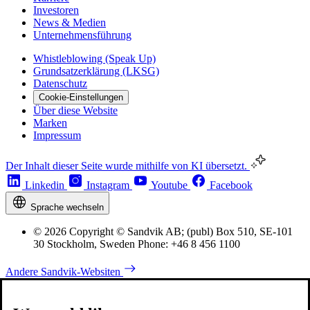
Investoren
News & Medien
Unternehmensführung
Whistleblowing (Speak Up)
Grundsatzerklärung (LKSG)
Datenschutz
Cookie-Einstellungen
Über diese Website
Marken
Impressum
Der Inhalt dieser Seite wurde mithilfe von KI übersetzt.
Linkedin
Instagram
Youtube
Facebook
Sprache wechseln
© 2026 Copyright © Sandvik AB; (publ) Box 510, SE-101
30 Stockholm, Sweden Phone: +46 8 456 1100
Andere Sandvik-Websiten