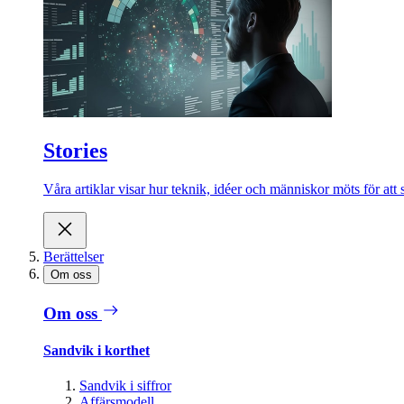
Stories
Våra artiklar visar hur teknik, idéer och människor möts för att 
Berättelser
Om oss
Om oss
Sandvik i korthet
Sandvik i siffror
Affärsmodell