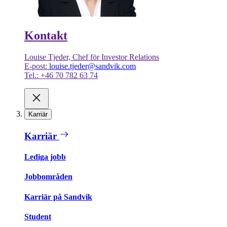
Kontakt
Louise Tjeder, Chef för Investor Relations
E-post:
louise.tjeder@sandvik.com
Tel.: +46 70 782 63 74
Karriär
Karriär
Lediga jobb
Jobbområden
Karriär på Sandvik
Student