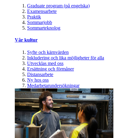
Graduate program (på engelska)
Examensarbete
Praktik
Sommarjobb
Sommarteknolog
Vår kultur
Syfte och kärnvärden
Inkludering och lika möjligheter för alla
Utvecklas med oss
Ersättning och förmåner
Distansarbete
Ny hos oss
Medarbetarundersökningar