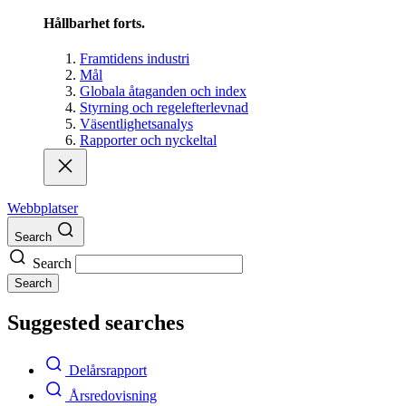
Hållbarhet forts.
Framtidens industri
Mål
Globala åtaganden och index
Styrning och regelefterlevnad
Väsentlighetsanalys
Rapporter och nyckeltal
Webbplatser
Search
Search
Search
Suggested searches
Delårsrapport
Årsredovisning