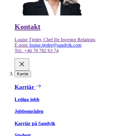
Kontakt
Louise Tjeder, Chef för Investor Relations
E-post:
louise.tjeder@sandvik.com
Tel.: +46 70 782 63 74
Karriär
Karriär
Lediga jobb
Jobbområden
Karriär på Sandvik
Student