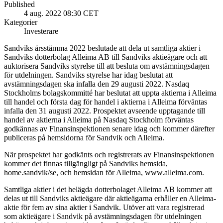
Published
4 aug. 2022 08:30 CET
Kategorier
Investerare
Sandviks årsstämma 2022 beslutade att dela ut samtliga aktier i
Sandviks dotterbolag Alleima AB till Sandviks aktieägare och att
auktorisera Sandviks styrelse till att besluta om avstämningsdagen
för utdelningen. Sandviks styrelse har idag beslutat att
avstämningsdagen ska infalla den 29 augusti 2022. Nasdaq
Stockholms bolagskommitté har beslutat att uppta aktierna i Alleima
till handel och första dag för handel i aktierna i Alleima förväntas
infalla den 31 augusti 2022. Prospektet avseende upptagande till
handel av aktierna i Alleima på Nasdaq Stockholm förväntas
godkännas av Finansinspektionen senare idag och kommer därefter
publiceras på hemsidorna för Sandvik och Alleima.
När prospektet har godkänts och registrerats av Finansinspektionen
kommer det finnas tillgängligt på Sandviks hemsida,
home.sandvik/se, och hemsidan för Alleima, www.alleima.com.
Samtliga aktier i det helägda dotterbolaget Alleima AB kommer att
delas ut till Sandviks aktieägare där aktieägarna erhåller en Alleima-
aktie för fem av sina aktier i Sandvik. Utöver att vara registrerad
som aktieägare i Sandvik på avstämningsdagen för utdelningen