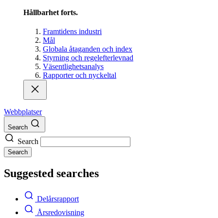
Hållbarhet forts.
Framtidens industri
Mål
Globala åtaganden och index
Styrning och regelefterlevnad
Väsentlighetsanalys
Rapporter och nyckeltal
Webbplatser
Search
Search
Search
Suggested searches
Delårsrapport
Årsredovisning