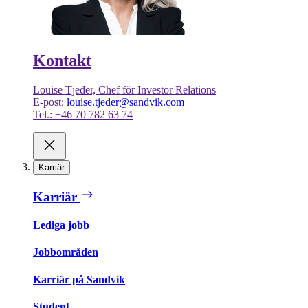
Kontakt
Louise Tjeder, Chef för Investor Relations
E-post:
louise.tjeder@sandvik.com
Tel.: +46 70 782 63 74
Karriär
Karriär
Lediga jobb
Jobbområden
Karriär på Sandvik
Student