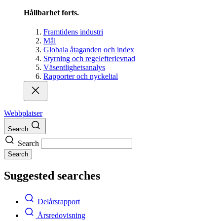
Hållbarhet forts.
Framtidens industri
Mål
Globala åtaganden och index
Styrning och regelefterlevnad
Väsentlighetsanalys
Rapporter och nyckeltal
Webbplatser
Search
Search
Search
Suggested searches
Delårsrapport
Årsredovisning