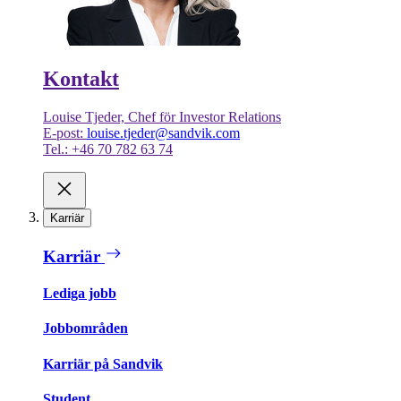
Kontakt
Louise Tjeder, Chef för Investor Relations
E-post:
louise.tjeder@sandvik.com
Tel.: +46 70 782 63 74
Karriär
Karriär
Lediga jobb
Jobbområden
Karriär på Sandvik
Student