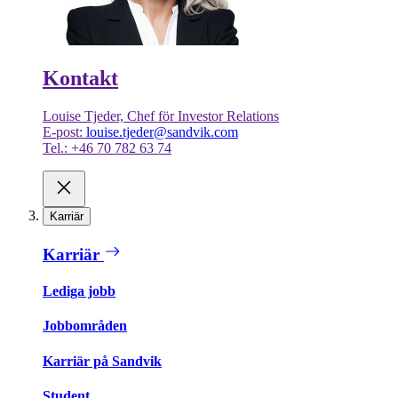
Kontakt
Louise Tjeder, Chef för Investor Relations
E-post:
louise.tjeder@sandvik.com
Tel.: +46 70 782 63 74
Karriär
Karriär
Lediga jobb
Jobbområden
Karriär på Sandvik
Student