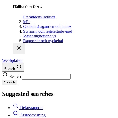
Hållbarhet forts.
Framtidens industri
Mål
Globala åtaganden och index
Styrning och regelefterlevnad
Väsentlighetsanalys
Rapporter och nyckeltal
Webbplatser
Search
Search
Search
Suggested searches
Delårsrapport
Årsredovisning