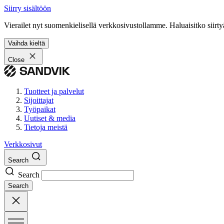
Siirry sisältöön
Vierailet nyt suomenkielisellä verkkosivustollamme. Haluaisitko siirty
Vaihda kieltä
Close
Tuotteet ja palvelut
Sijoittajat
Työpaikat
Uutiset & media
Tietoja meistä
Verkkosivut
Search
Search
Search