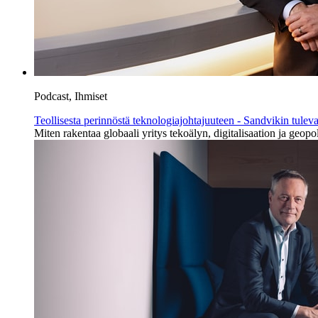
Podcast, Ihmiset
Teollisesta perinnöstä teknologiajohtajuuteen - Sandvikin tulev
Miten rakentaa globaali yritys tekoälyn, digitalisaation ja ge