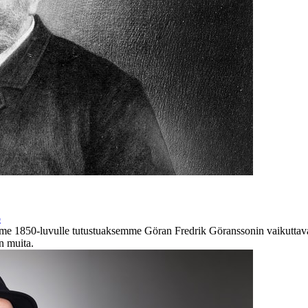
o
e 1850-luvulle tutustuaksemme Göran Fredrik Göranssonin vaikuttavaan
n muita.