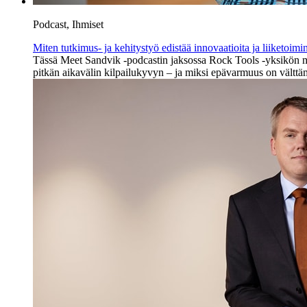
Podcast, Ihmiset
Miten tutkimus- ja kehitystyö edistää innovaatioita ja liiketoimi
Tässä Meet Sandvik -podcastin jaksossa Rock Tools -yksikön mat
pitkän aikavälin kilpailukyvyn – ja miksi epävarmuus on välttä