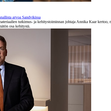
nnallista arvoa Sandvikissa
eriaalien tutkimus- ja kehitystoiminnan johtaja Annika Kaar kertoo, mi
mätön osa kehitystä.