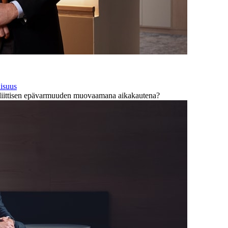
aisuus
opoliittisen epävarmuuden muovaamana aikakautena?