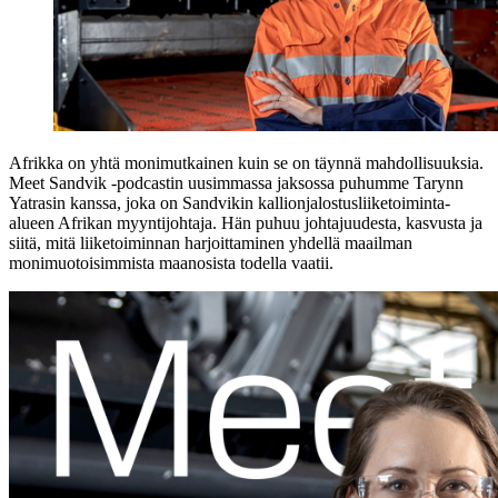
Afrikka on yhtä monimutkainen kuin se on täynnä mahdollisuuksia.
Meet Sandvik -podcastin uusimmassa jaksossa puhumme Tarynn
Yatrasin kanssa, joka on Sandvikin kallionjalostusliiketoiminta-
alueen Afrikan myyntijohtaja. Hän puhuu johtajuudesta, kasvusta ja
siitä, mitä liiketoiminnan harjoittaminen yhdellä maailman
monimuotoisimmista maanosista todella vaatii.