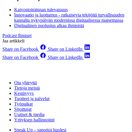
Kaivostoiminnan tulevaisuus
Innovaatio ja luottamus - ratkaisevia tekijöitä turvallisuuden
kannalta nykypäivän modernissa digitaalisessa maisemassa
Digitaalinen puolustus alkaa ihmisistä
Podcast
Ihmiset
Jaa artikkeli
Share on Facebook
Share on LinkedIn
Share on Facebook
Share on LinkedIn
Ota yhteyttä
Tietoja meistä
Kestävyys
Tuotteet ja palvelut
Työpaikat
Sijoittajat
Uutiset & media
Yrityksen hallinnointi
Speak Up – raportoi huolesi