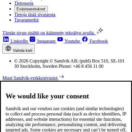
Tietosuoja
Evästeasetukset
Tietoja tästä sivustosta
Tavaramerkit
Tämän sivun sisältö on käännetty tekoälyn avulla.
LinkedIn
Instagram
Youtube
Facebook
Vaihda kieli
© 2026 Copyright © Sandvik AB; (publ) Box 510, SE-101
30 Stockholm, Sweden Phone: +46 8 456 11 00
Muut Sandvik-verkkosivustot
We would like your consent
Sandvik and our vendors use cookies (and similar technologies)
to collect and process personal data (such as device identifiers, IP
addresses, and website interactions) for essential site functions,
analyzing site performance, personalizing content, and delivering
targeted ads. Some cookies are necessary and can’t be turned off,