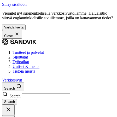
Siirry sisältöön
Vierailet nyt suomenkielisellä verkkosivustollamme. Haluaisitko
siirtyä englanninkielisille sivuillemme, joilla on kattavammat tiedot?
Vaihda kieltä
Close
Tuotteet ja palvelut
Sijoittajat
Työpaikat
Uutiset & media
Tietoja meistä
Verkkosivut
Search
Search
Search