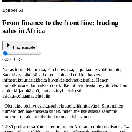
Episode 63
From finance to the front line: leading
sales in Africa
Play episode
0:00
16:37
Yatras toimii Hararessa, Zimbabwessa, ja johtaa myyntitoimintoja 11
Sandvik-yksikössä ja kolmella alueella tukien kaivos- ja
infrastruktuuriasiakkaita kivenkäsittelyratkaisuilla. Hänen
urapolkunsa ei kuitenkaan ole kulkenut perinteistä myyntitietä. Hän
aloitti kirjanpitäjänä, mutta siirtyi tietoisesti
asiakaskohtaamistehtäviin.
"Olen aina pitänyt asiakaspalvelupuolta jännittävänä. Siirtyminen
numeroiden näkemisestä siihen, miten me itse asiassa saamme
numerot, on aina motivoinut minua", hän sanoo.
Tässä podcastissa Yatras kertoo, miten Afrikan monimuotoisuus - 54
maata, erilaiset säädökset, valuutat ja infrastruktuurihaasteet - vaatii