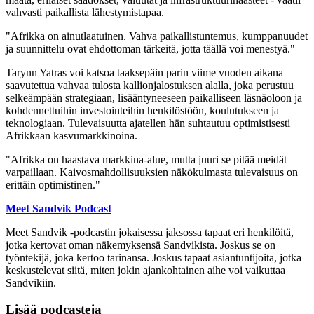
vahvasti paikallista lähestymistapaa.
"Afrikka on ainutlaatuinen. Vahva paikallistuntemus, kumppanuudet
ja suunnittelu ovat ehdottoman tärkeitä, jotta täällä voi menestyä."
Tarynn Yatras voi katsoa taaksepäin parin viime vuoden aikana
saavutettua vahvaa tulosta kallionjalostuksen alalla, joka perustuu
selkeämpään strategiaan, lisääntyneeseen paikalliseen läsnäoloon ja
kohdennettuihin investointeihin henkilöstöön, koulutukseen ja
teknologiaan. Tulevaisuutta ajatellen hän suhtautuu optimistisesti
Afrikkaan kasvumarkkinoina.
"Afrikka on haastava markkina-alue, mutta juuri se pitää meidät
varpaillaan. Kaivosmahdollisuuksien näkökulmasta tulevaisuus on
erittäin optimistinen."
Meet Sandvik Podcast
Meet Sandvik -podcastin jokaisessa jaksossa tapaat eri henkilöitä,
jotka kertovat oman näkemyksensä Sandvikista. Joskus se on
työntekijä, joka kertoo tarinansa. Joskus tapaat asiantuntijoita, jotka
keskustelevat siitä, miten jokin ajankohtainen aihe voi vaikuttaa
Sandvikiin.
Lisää podcasteja