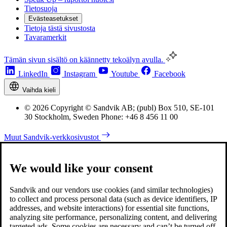
Tietosuoja
Evästeasetukset
Tietoja tästä sivustosta
Tavaramerkit
Tämän sivun sisältö on käännetty tekoälyn avulla.
LinkedIn
Instagram
Youtube
Facebook
Vaihda kieli
© 2026 Copyright © Sandvik AB; (publ) Box 510, SE-101
30 Stockholm, Sweden Phone: +46 8 456 11 00
Muut Sandvik-verkkosivustot
We would like your consent
Sandvik and our vendors use cookies (and similar technologies)
to collect and process personal data (such as device identifiers, IP
addresses, and website interactions) for essential site functions,
analyzing site performance, personalizing content, and delivering
targeted ads. Some cookies are necessary and can’t be turned off,