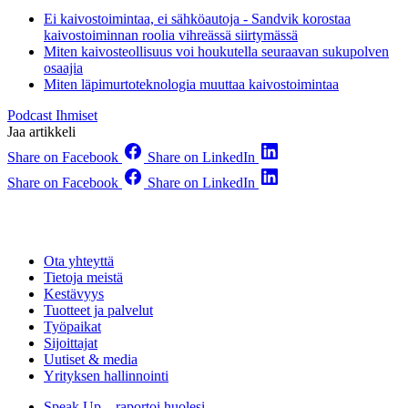
Ei kaivostoimintaa, ei sähköautoja - Sandvik korostaa
kaivostoiminnan roolia vihreässä siirtymässä
Miten kaivosteollisuus voi houkutella seuraavan sukupolven
osaajia
Miten läpimurtoteknologia muuttaa kaivostoimintaa
Podcast
Ihmiset
Jaa artikkeli
Share on Facebook
Share on LinkedIn
Share on Facebook
Share on LinkedIn
Ota yhteyttä
Tietoja meistä
Kestävyys
Tuotteet ja palvelut
Työpaikat
Sijoittajat
Uutiset & media
Yrityksen hallinnointi
Speak Up – raportoi huolesi