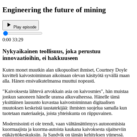
Engineering the future of mining
Play episode
0:00
33:29
Nykyaikainen teollisuus, joka perustuu
innovaatioihin, ei hakkuuseen
Kuten monet muutkin alan ulkopuoliset ihmiset, Courtney Doyle
kuvitteli kaivostoiminnan aikoinaan olevan käsityötä syvällä maan
alla. Hänen ensivaikutelmansa muuttui nopeasti.
"Kaivoksesta lähtevä arvokkain asia on kaivosmies", hän muistaa
jonkun sanoneen hänelle uransa alkuvaiheessa. Hänelle tämä
yksittäinen lausunto kuvastaa kaivostoiminnan digitaalisen
muutoksen keskeistä taustatekijää: ihmisten suojelua samalla kun
tuotetaan materiaaleja, joista yhteiskunta on riippuvainen.
Modernisointi ei ole trendi, vaan välttämättömyys autonomisista
kuormaajista ja kuorma-autoista kaukana kaivoksesta sijaitseviin
etäkäyttökeskuksiin. Ja Sandvik on tämän kehityksen ytimessä.