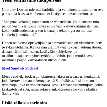
Viesti seuraavalle sukupolvelle
Courtney Doylen mielestä harjoittelu ja varhainen tutustuminen ovat
paras tapa haastaa vanhentuneet käsitykset kaivostoiminnasta.
"Sitä pitää kokeilla, ennen kuin se vähätellään. On olemassa niin
paljon väärinkäsityksiä. Kyse ei ole vain kaivostoiminnasta, vaan
koko teollisuudenalasta sen takana, ja teknologia on minusta
kaikkein jännittävintä."
Hänen neuvonsa opiskelijoille ja ammattilaisille on yksinkertainen:
pysykää uteliaina. Kaivosalan urat liittyvät nykyään automaatioon,
dataan, sähköistämiseen, kestävään kehitykseen ja
maailmanlaajuiseen yhteistyöhön - aloihin, jotka muokkaavat
maailmaa paljon kaivosalueen ulkopuolella.
Meet Sandvik Podcast
Meet Sandvik -podcastin jokaisessa jaksossa tapaat eri henkilöitä,
jotka kertovat oman näkemyksensä Sandvikista. Joskus se on
työntekijä, joka kertoo tarinansa. Joskus tapaat asiantuntijoita, jotka
keskustelevat siitä, miten jokin ajankohtainen aihe voi vaikuttaa
Sandvikiin.
Lisää tällaisia tarinoita