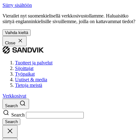
Siirry sisältöön
Vierailet nyt suomenkielisellä verkkosivustollamme. Haluaisitko
siirtyä englanninkielisille sivuillemme, joilla on kattavammat tiedot?
Vaihda kieltä
Close
Tuotteet ja palvelut
Sijoittajat
Työpaikat
Uutiset & media
Tietoja meistä
Verkkosivut
Search
Search
Search