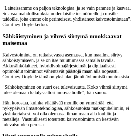
"Laitteissamme on paljon teknologiaa, ja se vain paranee ja kasvaa.
Se avaa mahdollisuuksia uudenlaisille insinööreille ja uusille
taidoille, joita emme ole perinteisesti yhdistäneet kaivostoimintaan",
Courtney Doyle kertoo.
Sähköistyminen ja vihreä siirtymä muokkaavat
maisemaa
Kaivostoiminta on ratkaisevassa asemassa, kun maailma siirtyy
sähköistymiseen, ja se on itse muuttumassa samalla tavalla.
Akkusähkölaitteet, hybridivoimajärjestelmät ja digitaalisesti
optimoidut toiminnot vähentävät päästöjä maan alla nopeasti.
Courtney Doylelle tämä on yksi alan jännittävimmistä muutoksista.
"Sähköistyminen on suuri osa tulevaisuutta. Koko vihreä siirtymä
tulee olemaan katalysaattori innovaatioille", hän sanoo.
Hän korostaa, kuinka yllättävää monille on ymmärtää, että
nykypäivän ilmastoteknologiaa, sähköautoista matkapuhelimiin, ei
yksinkertaisesti voi olla olemassa ilman maan alla louhittuja
metalleja. Vastuullisesti toteutettu kaivostoiminta on kestävän
tulevaisuuden perusta.