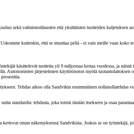
u sekä valmistustilausten että yksittäisten tuotteiden kuljetuksen automa
Uskomme kuitenkin, että se muuttaa peliä - ei vain meille vaan koko teo
kijät käsittelevät tuotteita yli 9 miljoonaa kertaa vuodessa, ja näistä 
älillä. Autonomisten järjestelmien käyttöönoton myötä tuotantolaitoksen
prosenttia.
itykseen. Tehdas aikoo olla Sandvikin ensimmäinen nollanollatehdas vu
tta standardia: tehdasta, joka toimii tänään itsekseen ja osaa paranta
ka kertovat oman näkemyksensä Sandvikista. Joskus se on työntekijä, joka