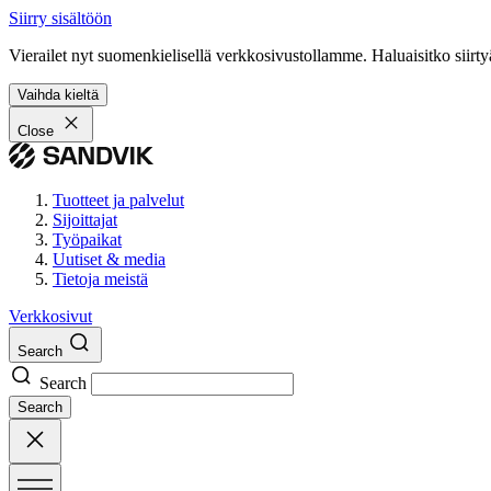
Siirry sisältöön
Vierailet nyt suomenkielisellä verkkosivustollamme. Haluaisitko siirty
Vaihda kieltä
Close
Tuotteet ja palvelut
Sijoittajat
Työpaikat
Uutiset & media
Tietoja meistä
Verkkosivut
Search
Search
Search