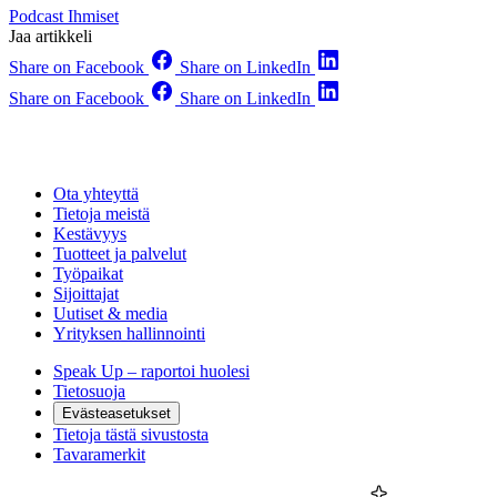
Podcast
Ihmiset
Jaa artikkeli
Share on Facebook
Share on LinkedIn
Share on Facebook
Share on LinkedIn
Ota yhteyttä
Tietoja meistä
Kestävyys
Tuotteet ja palvelut
Työpaikat
Sijoittajat
Uutiset & media
Yrityksen hallinnointi
Speak Up – raportoi huolesi
Tietosuoja
Evästeasetukset
Tietoja tästä sivustosta
Tavaramerkit