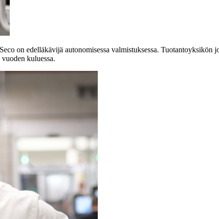
eco on edelläkävijä autonomisessa valmistuksessa. Tuotantoyksikön joh
n vuoden kuluessa.