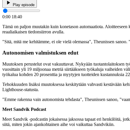
Play episode
0:00
18:40
Tämä on paljon muutakin kuin konetason automaatiota. Aloitteeseen kuulu
reaaliaikaisen tiedonsiirron avulla.
"Sitä, mitä me kehitämme, ei ole vielä olemassa", Theunissen sanoo. "
Autonomisen valmistuksen edut
Muutoksen perustelut ovat vakuuttavat. Nykyään tuotantolaitoksen työnte
vuosittain yli 19 miljoonaa metriä siirtääkseen työkaluja vaiheiden v
työkalua kohden 20 prosenttia ja myytyjen tuotteiden kustannuksia 22 
Tehokkuuden lisäksi muutoksessa keskitytään vahvasti kestävään keh
Lighthouse-statusta.
"Emme rakenna vain autonomista tehdasta", Theunissen sanoo, "vaan uu
Meet Sandvik Podcast
Meet Sandvik -podcastin jokaisessa jaksossa tapaat eri henkilöitä, jot
siitä, miten jokin ajankohtainen aihe voi vaikuttaa Sandvikiin.