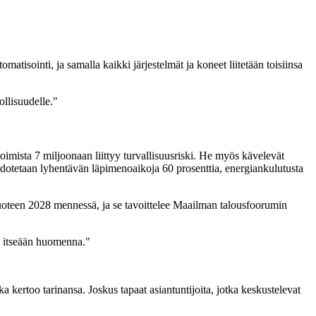
tisointi, ja samalla kaikki järjestelmät ja koneet liitetään toisiinsa
llisuudelle."
toimista 7 miljoonaan liittyy turvallisuusriski. He myös kävelevät
 odotetaan lyhentävän läpimenoaikoja 60 prosenttia, energiankulutusta
oteen 2028 mennessä, ja se tavoittelee Maailman talousfoorumin
a itseään huomenna."
 kertoo tarinansa. Joskus tapaat asiantuntijoita, jotka keskustelevat