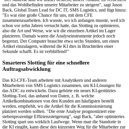
und das Wohlbefinden unserer Mitarbeiter zu steigern", sagt Jason
Back, Global Team Lead for DC IT, SMS Logistics, und fügt hinzu:
"Es war eine große Chance für uns, mit dem CFE
zusammenzuarbeiten. Ich wusste, wo ich anfangen musste, weil ich
schon vor zehn Jahren versucht hatte, das Slotting zu optimieren,
also die Art und Weise, wie wir die einzelnen Artikel im Lager
platzieren. Damals waren die Analyseinstrumente jedoch noch
begrenzt. Der Computer brauchte etwa sechs Stunden, um einen
Artikel einzulagern, während die KI dies in Bruchteilen einer
Sekunde schafft. Es ist verblüffend!"
Smarteres Slotting für eine schnellere
Auftragsabwicklung
Das KI-CFE-Team arbeitete mit Analytikern und anderen
Mitarbeitern von SMS Logistics zusammen, um KI-Lösungen für
das ADC zu entwickeln. Dazu gehörte ein neues KI-gestütztes
Slotting-Tool, das anhand von Daten, z. B. welche
Artikelkombinationen von den Kunden am häufigsten bestellt
werden, empfiehlt, wo die Artikel für die Kommissionierung
platziert werden sollten. "Die erste Analyse prognostiziert eine
siebenprozentige Effizienzsteigerung", sagt Back, "aber optimiertes
Slotting spart uns wirklich Laufwege. Wenn man die Standorte in
die KI eingibt, kann diese den kürzesten Weg für die Mitarbeiter zur