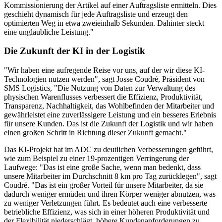
Kommissionierung der Artikel auf einer Auftragsliste ermitteln. Dies
geschieht dynamisch für jede Auftragsliste und erzeugt den
optimierten Weg in etwa zweieinhalb Sekunden. Dahinter steckt
eine unglaubliche Leistung."
Die Zukunft der KI in der Logistik
"Wir haben eine aufregende Reise vor uns, auf der wir diese KI-
Technologien nutzen werden", sagt Josse Coudré, Präsident von
SMS Logistics, "Die Nutzung von Daten zur Verwaltung des
physischen Warenflusses verbessert die Effizienz, Produktivität,
Transparenz, Nachhaltigkeit, das Wohlbefinden der Mitarbeiter und
gewährleistet eine zuverlässigere Leistung und ein besseres Erlebnis
für unsere Kunden. Das ist die Zukunft der Logistik und wir haben
einen großen Schritt in Richtung dieser Zukunft gemacht."
Das KI-Projekt hat im ADC zu deutlichen Verbesserungen geführt,
wie zum Beispiel zu einer 19-prozentigen Verringerung der
Laufwege: "Das ist eine große Sache, wenn man bedenkt, dass
unsere Mitarbeiter im Durchschnitt 8 km pro Tag zurücklegen", sagt
Coudré. "Das ist ein großer Vorteil für unsere Mitarbeiter, da sie
dadurch weniger ermüden und ihren Körper weniger abnutzen, was
zu weniger Verletzungen führt. Es bedeutet auch eine verbesserte
betriebliche Effizienz, was sich in einer höheren Produktivität und
der Flexibilität niederschlägt, höhere Kundenanforderungen zu