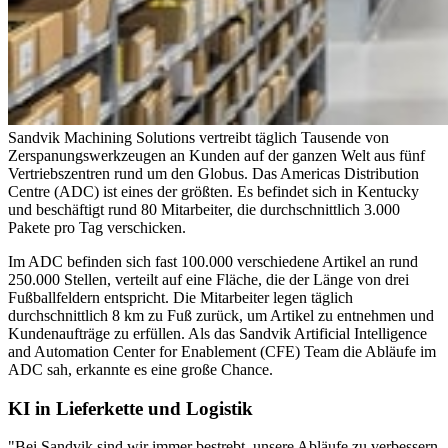
Sandvik Machining Solutions vertreibt täglich Tausende von
Zerspanungswerkzeugen an Kunden auf der ganzen Welt aus fünf
Vertriebszentren rund um den Globus. Das Americas Distribution
Centre (ADC) ist eines der größten. Es befindet sich in Kentucky
und beschäftigt rund 80 Mitarbeiter, die durchschnittlich 3.000
Pakete pro Tag verschicken.
Im ADC befinden sich fast 100.000 verschiedene Artikel an rund
250.000 Stellen, verteilt auf eine Fläche, die der Länge von drei
Fußballfeldern entspricht. Die Mitarbeiter legen täglich
durchschnittlich 8 km zu Fuß zurück, um Artikel zu entnehmen und
Kundenaufträge zu erfüllen. Als das Sandvik Artificial Intelligence
and Automation Center for Enablement (CFE) Team die Abläufe im
ADC sah, erkannte es eine große Chance.
KI in Lieferkette und Logistik
"Bei Sandvik sind wir immer bestrebt, unsere Abläufe zu verbessern