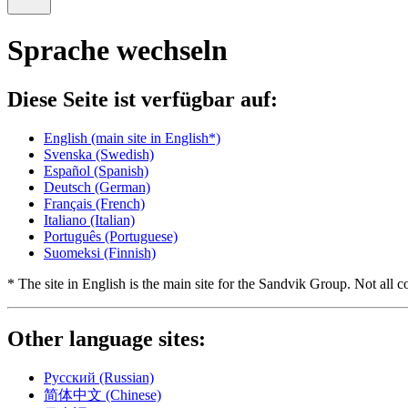
Sprache wechseln
Diese Seite ist verfügbar auf:
English
(main site in English*)
Svenska
(Swedish)
Español
(Spanish)
Deutsch
(German)
Français
(French)
Italiano
(Italian)
Português
(Portuguese)
Suomeksi
(Finnish)
* The site in English is the main site for the Sandvik Group. Not all co
Other language sites:
Русский
(Russian)
简体中文
(Chinese)