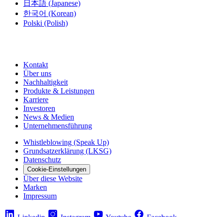
日本語
(Japanese)
한국어
(Korean)
Polski
(Polish)
Kontakt
Über uns
Nachhaltigkeit
Produkte & Leistungen
Karriere
Investoren
News & Medien
Unternehmensführung
Whistleblowing (Speak Up)
Grundsatzerklärung (LKSG)
Datenschutz
Cookie-Einstellungen
Über diese Website
Marken
Impressum