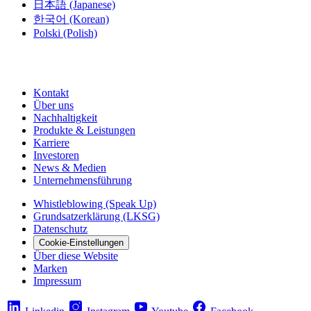
日本語
(Japanese)
한국어
(Korean)
Polski
(Polish)
Kontakt
Über uns
Nachhaltigkeit
Produkte & Leistungen
Karriere
Investoren
News & Medien
Unternehmensführung
Whistleblowing (Speak Up)
Grundsatzerklärung (LKSG)
Datenschutz
Cookie-Einstellungen
Über diese Website
Marken
Impressum