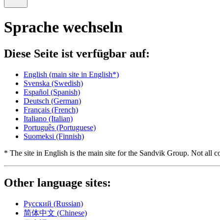
Sprache wechseln
Diese Seite ist verfügbar auf:
English
(main site in English*)
Svenska
(Swedish)
Español
(Spanish)
Deutsch
(German)
Français
(French)
Italiano
(Italian)
Português
(Portuguese)
Suomeksi
(Finnish)
* The site in English is the main site for the Sandvik Group. Not all co
Other language sites:
Русский
(Russian)
简体中文
(Chinese)