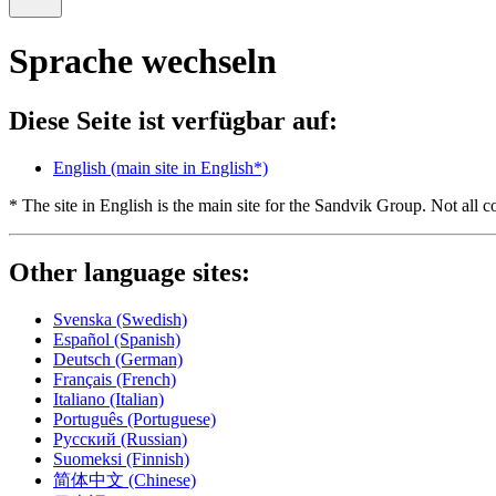
Sprache wechseln
Diese Seite ist verfügbar auf:
English
(main site in English*)
* The site in English is the main site for the Sandvik Group. Not all co
Other language sites:
Svenska
(Swedish)
Español
(Spanish)
Deutsch
(German)
Français
(French)
Italiano
(Italian)
Português
(Portuguese)
Русский
(Russian)
Suomeksi
(Finnish)
简体中文
(Chinese)