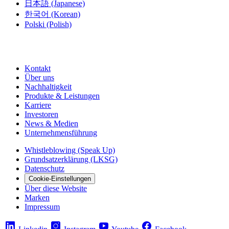
日本語
(Japanese)
한국어
(Korean)
Polski
(Polish)
Kontakt
Über uns
Nachhaltigkeit
Produkte & Leistungen
Karriere
Investoren
News & Medien
Unternehmensführung
Whistleblowing (Speak Up)
Grundsatzerklärung (LKSG)
Datenschutz
Cookie-Einstellungen
Über diese Website
Marken
Impressum