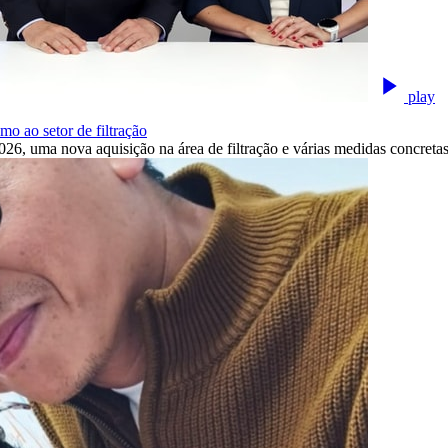
play
o ao setor de filtração
26, uma nova aquisição na área de filtração e várias medidas concretas p