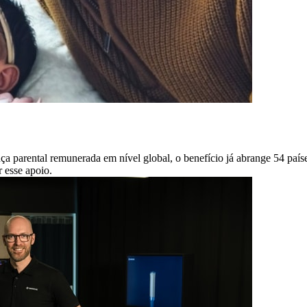
a parental remunerada em nível global, o benefício já abrange 54 país
r esse apoio.