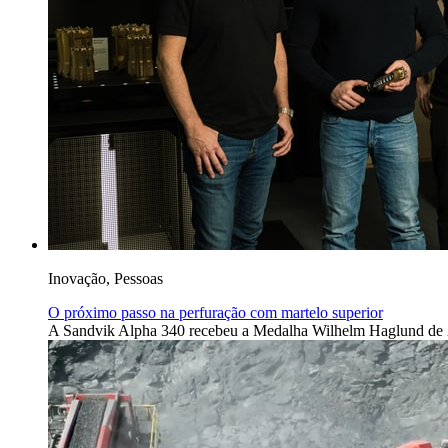
Inovação, Pessoas
O próximo passo na perfuração com martelo superior
A Sandvik Alpha 340 recebeu a Medalha Wilhelm Haglund de 2026