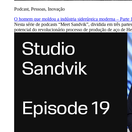
Podcast, Pessoas, Inovação
O homem que moldou a indústria siderúrgica moderna – Parte 1
Nesta série de podcasts “Meet Sandvik”, dividida em três parte
potencial do revolucionário processo de produção de aço de He