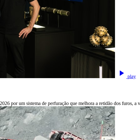
play
 por um sistema de perfuração que melhora a retidão dos furos, a vid