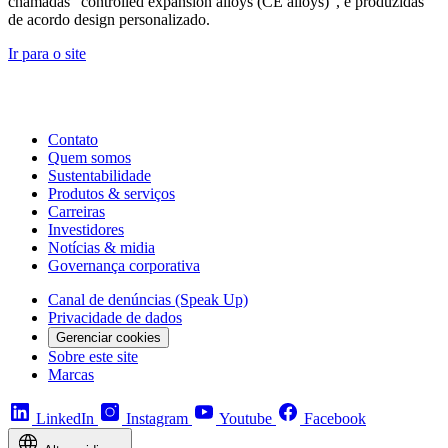
chamadas "controlled expansion alloys (CE alloys)", e produzidas
de acordo design personalizado.
Ir para o site
Contato
Quem somos
Sustentabilidade
Produtos & serviços
Carreiras
Investidores
Notícias & midia
Governança corporativa
Canal de denúncias (Speak Up)
Privacidade de dados
Gerenciar cookies
Sobre este site
Marcas
LinkedIn
Instagram
Youtube
Facebook