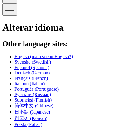
Alterar idioma
Other language sites:
English
(main site in English*)
Svenska
(Swedish)
Español
(Spanish)
Deutsch
(German)
Français
(French)
Italiano
(Italian)
Português
(Portuguese)
Русский
(Russian)
Suomeksi
(Finnish)
简体中文
(Chinese)
日本語
(Japanese)
한국어
(Korean)
Polski
(Polish)